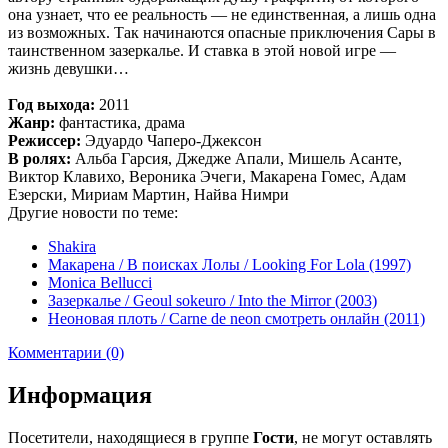
она узнает, что ее реальность — не единственная, а лишь одна
из возможных. Так начинаются опасные приключения Сары в
таинственном зазеркалье. И ставка в этой новой игре —
жизнь девушки…
Год выхода:
2011
Жанр:
фантастика, драма
Режиссер:
Эдуардо Чаперо-Джексон
В ролях:
Альба Гарсия, Джедже Апали, Мишель Асанте,
Виктор Клавихо, Вероника Эчеги, Макарена Гомес, Адам
Езерски, Мириам Мартин, Найва Нимри
Другие новости по теме:
Shakira
Макарена / В поисках Лолы / Looking For Lola (1997)
Monica Bellucci
Зазеркалье / Geoul sokeuro / Into the Mirror (2003)
Неоновая плоть / Carne de neon смотреть онлайн (2011)
Комментарии (0)
Информация
Посетители, находящиеся в группе
Гости
, не могут оставлять