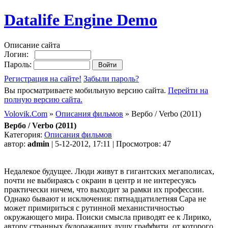
Datalife Engine Demo
Описание сайта
Логин:
Пароль:
Регистрация на сайте!
Забыли пароль?
Вы просматриваете мобильную версию сайта.
Перейти на
полную версию сайта.
Volovik.Com
»
Описания фильмов
» Вербо / Verbo (2011)
Вербо / Verbo (2011)
Категория:
Описания фильмов
автор:
admin
| 5-12-2012, 17:11 | Просмотров: 47
Недалекое будущее. Люди живут в гигантских мегаполисах,
почти не выбираясь с окраин в центр и не интересуясь
практически ничем, что выходит за рамки их профессии.
Однако бывают и исключения: пятнадцатилетняя Сара не
может примириться с рутинной механистичностью
окружающего мира. Поиски смысла приводят ее к Лирико,
автору странных будоражащих душу граффити, от которого