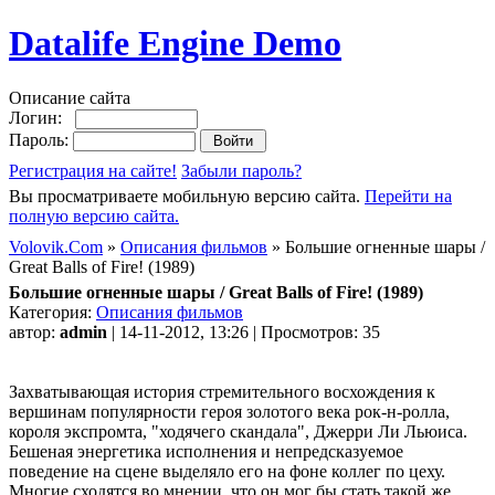
Datalife Engine Demo
Описание сайта
Логин:
Пароль:
Регистрация на сайте!
Забыли пароль?
Вы просматриваете мобильную версию сайта.
Перейти на
полную версию сайта.
Volovik.Com
»
Описания фильмов
» Большие огненные шары /
Great Balls of Fire! (1989)
Большие огненные шары / Great Balls of Fire! (1989)
Категория:
Описания фильмов
автор:
admin
| 14-11-2012, 13:26 | Просмотров: 35
Захватывающая история стремительного восхождения к
вершинам популярности героя золотого века рок-н-ролла,
короля экспромта, "ходячего скандала", Джерри Ли Льюиса.
Бешеная энергетика исполнения и непредсказуемое
поведение на сцене выделяло его на фоне коллег по цеху.
Многие сходятся во мнении, что он мог бы стать такой же