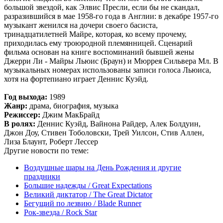
большой звездой, как Элвис Пресли, если бы не скандал,
разразившийся в мае 1958-го года в Англии: в декабре 1957-го
музыкант женился на дочери своего басиста,
тринадцатилетней Майре, которая, ко всему прочему,
приходилась ему троюродной племянницей. Сценарий
фильма основан на книге воспоминаний бывшей жены
Джерри Ли - Майры Льюис (Браун) и Мюррея Сильвера Мл. В
музыкальных номерах использованы записи голоса Льюиса,
хотя на фортепиано играет Деннис Куэйд.
Год выхода:
1989
Жанр:
драма, биография, музыка
Режиссер:
Джим МакБрайд
В ролях:
Деннис Куэйд, Вайнона Райдер, Алек Болдуин,
Джон Доу, Стивен Тоболовски, Трей Уилсон, Стив Аллен,
Лиза Блаунт, Роберт Лессер
Другие новости по теме:
Воздушные шары на День Рождения и другие
праздники
Большие надежды / Great Expectations
Великий диктатор / The Great Dictator
Бегущий по лезвию / Blade Runner
Рок-звезда / Rock Star