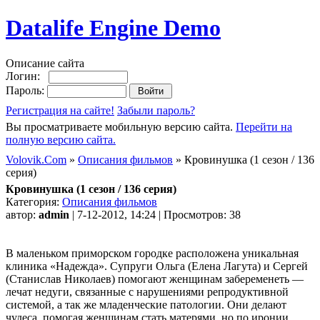
Datalife Engine Demo
Описание сайта
Логин:
Пароль:
Регистрация на сайте!
Забыли пароль?
Вы просматриваете мобильную версию сайта.
Перейти на
полную версию сайта.
Volovik.Com
»
Описания фильмов
» Кровинушка (1 сезон / 136
серия)
Кровинушка (1 сезон / 136 серия)
Категория:
Описания фильмов
автор:
admin
| 7-12-2012, 14:24 | Просмотров: 38
В маленьком приморском городке расположена уникальная
клиника «Надежда». Супруги Ольга (Елена Лагута) и Сергей
(Станислав Николаев) помогают женщинам забеременеть —
лечат недуги, связанные с нарушениями репродуктивной
системой, а так же младенческие патологии. Они делают
чудеса, помогая женщинам стать матерями, но по иронии