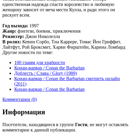
единственная надежда спасти королевство и любимую
женщину зависит от меча мести Кулла, и ради этого он
рискует всем.
Год выхода:
1997
Жанр:
фэнтези, боевик, приключения
Режиссер:
Джон Николелла
В ролях:
Кевин Сорбо, Тиа Каррере, Томас Йен Гриффит,
Лайтфут, Рой Броксмит, Харви Фирштейн, Карина Ломбард
Другие новости по теме:
100 грамм для храбрости
Конан-варвар / Conan the Barbarian
Доблесть / Слава / Glory (1989)
Конан-варвар / Conan the Barbarian смотреть онлайн
(2011)
Конан-варвар / Conan the Barbarian
Комментарии (0)
Информация
Посетители, находящиеся в группе
Гости
, не могут оставлять
комментарии к данной публикации.