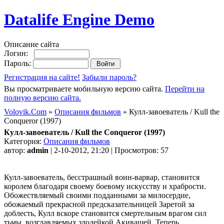
Datalife Engine Demo
Описание сайта
Логин:
Пароль:
Регистрация на сайте!
Забыли пароль?
Вы просматриваете мобильную версию сайта.
Перейти на
полную версию сайта.
Volovik.Com
»
Описания фильмов
» Кулл-завоеватель / Kull the
Conqueror (1997)
Кулл-завоеватель / Kull the Conqueror (1997)
Категория:
Описания фильмов
автор:
admin
| 2-10-2012, 21:20 | Просмотров: 57
Кулл-завоеватель, бесстрашный воин-варвар, становится
королем благодаря своему боевому искусству и храбрости.
Обожествляемый своими подданными за милосердие,
обожаемый прекрасной предсказательницей Заретой за
доблесть, Кулл вскоре становится смертельным врагом сил
тьмы, возглавляемых злодейкой Акивашей. Теперь