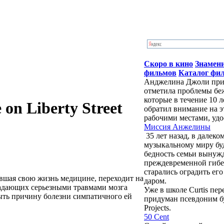
Скоро в кино
Знамен
фильмов
Каталог фи
Анджелина Джоли приб
отметила проблемы бе
которые в течение 10 
on Liberty Street
обратил внимание на э
рабочими местами, удо
Миссия Анжелины
35 лет назад, в далек
музыкальному миру бу
бедность семьи вынужд
преждевременной гибе
старались оградить ег
ившая свою жизнь медицине, переходит на
даром.
радающих серьезными травмами мозга
Уже в школе Curtis пе
рыть причину болезни симпатичного ей
придуман псевдоним буд
Projects.
50 Cent