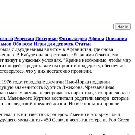
итости
Рецензии
Интервью
Фотогалерея
Афиша
Описания
льмов
Обо всем
Игры для девочек
Статьи
ыла с двухдневным визитом в Афганистан, где снова
женцев. В Кабуле она встретилась с бывшими беженцами,
лет живут в ужасных условиях. "Крайне необходимо, чтобы мир
тих людей. Предоставьте им приют и поддержку, обеспечьте
стоверьтесь, что у них достаточно провизии.
ом 1976 году, городские джунгли Нью-Йорка подарили
дущую знаменитость Куртиса Джексона. Чрезвычайная
ала мать мальчика перепродавать наркотики, что привело к ее
ли. Маленького Куртиса воспитали родители матери, которые
о от последствий прежней жизни. Но все попытки прошли
репевал песни известных рэперов. Именно в это время был
ущего музыканта - «50 Cent», в честь гангстера из Fort Green