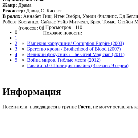
Жанр:
Драма
Режиссер:
Дэвид С. Касс ст
В ролях:
Аннабет Гиш, Итэн Эмбри, Уэнди Филлипс, Эд Бегли 
Роберт Костанцо, Сайлас Уэйр Митчелл, Брюс Томас, Стэйси 
| Просмотров - 110
(голосов: 0)
0
Похожие новости:
1
2
Империя коррупции/ Corruption Empire (2003)
3
Братство крови / Brotherhood of Blood (2007)
4
Великий фокусник / The Great Magician (2011)
5
Война миров. Гиблые места (2012)
Гавайи 5.0 / Полиция гавайев (3 сезон / 9 серия)
Информация
Посетители, находящиеся в группе
Гости
, не могут оставлять