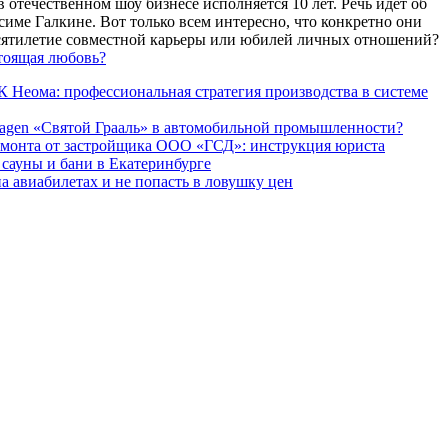
 отечественном шоу бизнесе исполняется 10 лет. Речь идет об
име Галкине. Вот только всем интересно, что конкретно они
есятилетие совместной карьеры или юбилей личных отношений?
тоящая любовь?
 Неома: профессиональная стратегия производства в системе
agen «Святой Грааль» в автомобильной промышленности?
емонта от застройщика ООО «ГСД»: инструкция юриста
ауны и бани в Екатеринбурге
а авиабилетах и не попасть в ловушку цен