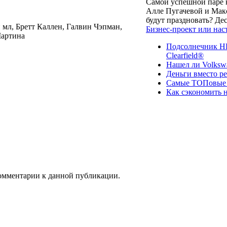
Самой успешной паре в
Алле Пугачевой и Макс
будут праздновать? Д
мл, Бретт Каллен, Галвин Чэпман,
Бизнес-проект или нас
Мартина
Подсолнечник НК
Clearfield®
Нашел ли Volksw
Деньги вместо р
Самые ТОПовые с
Как сэкономить н
 комментарии к данной публикации.