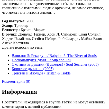
замешены очень могущественные и тёмные силы, по
сравнению с которыми, люди с оружием, не самое страшное,
что может случиться в жизни…
Год выпуска:
2006
Жанр:
Триллер
Режиссер:
Брайан Марис
В ролях:
Дональд Тернер, Хоси Л. Симмонс, Скай Солейл,
Хаджи Голайтли, Стэйси Пейдж, Роб Флауэрс, Майкл Балин,
Алекс Кастилло
Другие новости по теме:
Вавилон 5: Река душ / Babylon 5: The River of Souls
Поскользнулся, упал... / Slip and Fall
Охотник за душами (Душелов) / Soul Searcher (2005)
Короткое дыхание (2005)
Тристан и Изольда / Tristan & Isolde
Комментарии (0)
Информация
Посетители, находящиеся в группе
Гости
, не могут оставлять
комментарии к данной публикации.