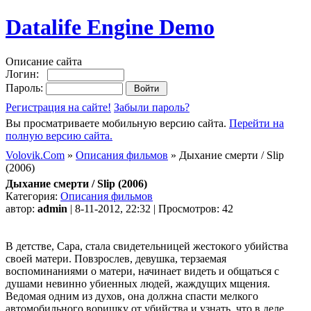
Datalife Engine Demo
Описание сайта
Логин:
Пароль:
Регистрация на сайте!
Забыли пароль?
Вы просматриваете мобильную версию сайта.
Перейти на
полную версию сайта.
Volovik.Com
»
Описания фильмов
» Дыхание смерти / Slip
(2006)
Дыхание смерти / Slip (2006)
Категория:
Описания фильмов
автор:
admin
| 8-11-2012, 22:32 | Просмотров: 42
В детстве, Сара, стала свидетельницей жестокого убийства
своей матери. Повзрослев, девушка, терзаемая
воспоминаниями о матери, начинает видеть и общаться с
душами невинно убиенных людей, жаждущих мщения.
Ведомая одним из духов, она должна спасти мелкого
автомобильного воришку от убийства и узнать, что в деле