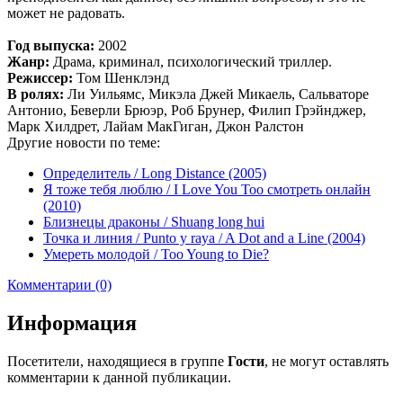
может не радовать.
Год выпуска:
2002
Жанр:
Драма, криминал, психологический триллер.
Режиссер:
Том Шенклэнд
В ролях:
Ли Уильямс, Микэла Джей Микаель, Сальваторе
Антонио, Беверли Брюэр, Роб Брунер, Филип Грэйнджер,
Марк Хилдрет, Лайам МакГиган, Джон Ралстон
Другие новости по теме:
Определитель / Long Distance (2005)
Я тоже тебя люблю / I Love You Too смотреть онлайн
(2010)
Близнецы драконы / Shuang long hui
Точка и линия / Punto y raya / A Dot and a Line (2004)
Умереть молодой / Too Young to Die?
Комментарии (0)
Информация
Посетители, находящиеся в группе
Гости
, не могут оставлять
комментарии к данной публикации.