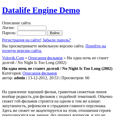
Datalife Engine Demo
Описание сайта
Логин:
Пароль:
Регистрация на сайте!
Забыли пароль?
Вы просматриваете мобильную версию сайта.
Перейти на
полную версию сайта.
Volovik.Com
»
Описания фильмов
» Ни одна ночь не станет
долгой / No Night Is Too Long (2002)
Ни одна ночь не станет долгой / No Night Is Too Long (2002)
Категория:
Описания фильмов
автор:
admin
| 13-12-2012, 20:53 | Просмотров: 66
На удивление хороший фильм, грамотная сюжетная линия
вообще редкость для фильмов с подобной тематикой. Обычно
сюжет гей-фильмов строятся на одном и том же клише:
запутанность, рефлексия и страдания главного персонажа.
Здесь же сюжет не акцентируется на этом, отношения героев
преподносятся как данное, без лишних вопросов, и это не