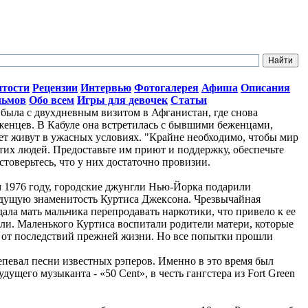
итости
Рецензии
Интервью
Фотогалерея
Афиша
Описания
льмов
Обо всем
Игры для девочек
Статьи
ыла с двухдневным визитом в Афганистан, где снова
женцев. В Кабуле она встретилась с бывшими беженцами,
лет живут в ужасных условиях. "Крайне необходимо, чтобы мир
тих людей. Предоставьте им приют и поддержку, обеспечьте
стоверьтесь, что у них достаточно провизии.
ом 1976 году, городские джунгли Нью-Йорка подарили
дущую знаменитость Куртиса Джексона. Чрезвычайная
ала мать мальчика перепродавать наркотики, что привело к ее
ли. Маленького Куртиса воспитали родители матери, которые
о от последствий прежней жизни. Но все попытки прошли
репевал песни известных рэперов. Именно в это время был
ущего музыканта - «50 Cent», в честь гангстера из Fort Green