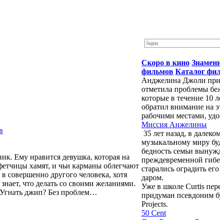
Скоро в кино
Знамен
фильмов
Каталог фи
Анджелина Джоли приб
отметила проблемы бе
которые в течение 10 
обратил внимание на э
рабочими местами, удо
Миссия Анжелины
в
35 лет назад, в далек
музыкальному миру бу
бедность семьи вынужд
ик. Ему нравится девушка, которая на
преждевременной гибе
уфетчицы хамят, и чьи карманы облегчают
старались оградить ег
 в совершенно другого человека, хотя
даром.
знает, что делать со своими желаниями.
Уже в школе Curtis пе
? Угнать джип? Без проблем…
придуман псевдоним буд
Projects.
50 Cent