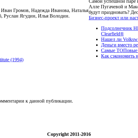
Самой успешной паре в
Алле Пугачевой и Макс
 Иван Громов, Надежда Иванова, Наталья
будут праздновать? Д
, Руслан Ягудин, Илья Володин.
Бизнес-проект или нас
Подсолнечник НК
Clearfield®
Нашел ли Volksw
Деньги вместо р
Самые ТОПовые с
Как сэкономить н
itute (1994)
 комментарии к данной публикации.
Copyright 2011-2016