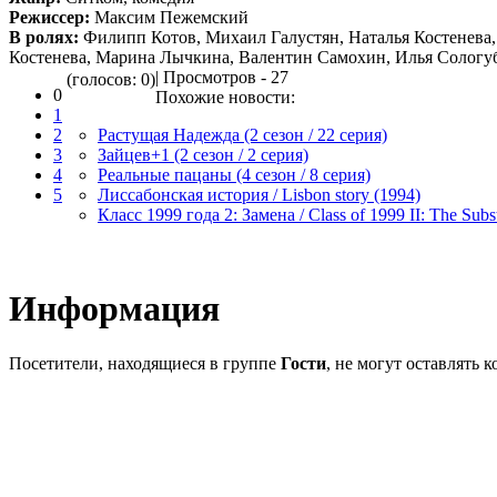
Режиссер:
Максим Пежемский
В ролях:
Филипп Котов, Михаил Галустян, Наталья Костенева,
Костенева, Марина Лычкина, Валентин Самохин, Илья Сологуб
| Просмотров - 27
(голосов: 0)
0
Похожие новости:
1
2
Растущая Надежда (2 сезон / 22 серия)
3
Зайцев+1 (2 cезон / 2 серия)
4
Реальные пацаны (4 сезон / 8 серия)
5
Лиссабонская история / Lisbon story (1994)
Класс 1999 года 2: Замена / Class of 1999 II: The Subst
Информация
Посетители, находящиеся в группе
Гости
, не могут оставлять