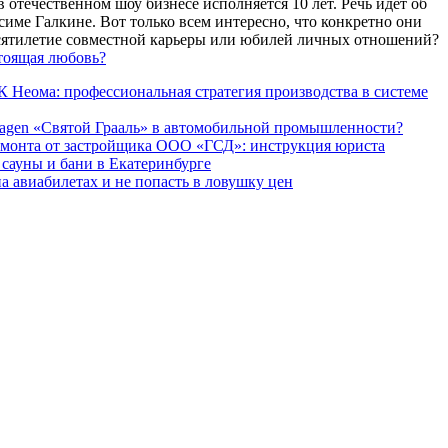
 отечественном шоу бизнесе исполняется 10 лет. Речь идет об
име Галкине. Вот только всем интересно, что конкретно они
есятилетие совместной карьеры или юбилей личных отношений?
тоящая любовь?
 Неома: профессиональная стратегия производства в системе
agen «Святой Грааль» в автомобильной промышленности?
емонта от застройщика ООО «ГСД»: инструкция юриста
ауны и бани в Екатеринбурге
а авиабилетах и не попасть в ловушку цен