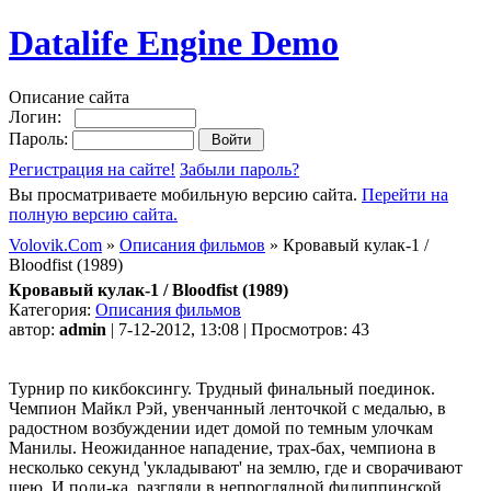
Datalife Engine Demo
Описание сайта
Логин:
Пароль:
Регистрация на сайте!
Забыли пароль?
Вы просматриваете мобильную версию сайта.
Перейти на
полную версию сайта.
Volovik.Com
»
Описания фильмов
» Кровавый кулак-1 /
Bloodfist (1989)
Кровавый кулак-1 / Bloodfist (1989)
Категория:
Описания фильмов
автор:
admin
| 7-12-2012, 13:08 | Просмотров: 43
Турнир по кикбоксингу. Трудный финальный поединок.
Чемпион Майкл Рэй, увенчанный ленточкой с медалью, в
радостном возбуждении идет домой по темным улочкам
Манилы. Неожиданное нападение, трах-бах, чемпиона в
несколько секунд 'укладывают' на землю, где и сворачивают
шею. И поди-ка, разгляди в непроглядной филиппинской