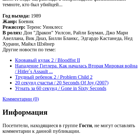
темноте, кто был убийцей...
Год выхода:
1989
Жанр:
Боевик
Режиссер:
Теренс Уинклесс
В ролях:
Дон "Дракон" Уилсон, Райли Боуман, Джо Мари
Авеллана, Вик Диаз, Билли Бланкс, Эдгардо Кастанеда, Нед
Хурани, Майкл Шэйнер
Другие новости по теме:
Кровавый кулак 2 / Bloodfist II
Нападение Гитлера. Как началась Вторая Мировая война
/ Hitler`s Assault ...
Трудный ребенок 2 / Problem Child 2
20 секунд счастья / 20 Seconds Of Joy (2007)
Угнать за 60 секунд / Gone in Sixty Seconds
Комментарии (0)
Информация
Посетители, находящиеся в группе
Гости
, не могут оставлять
комментарии к данной публикации.