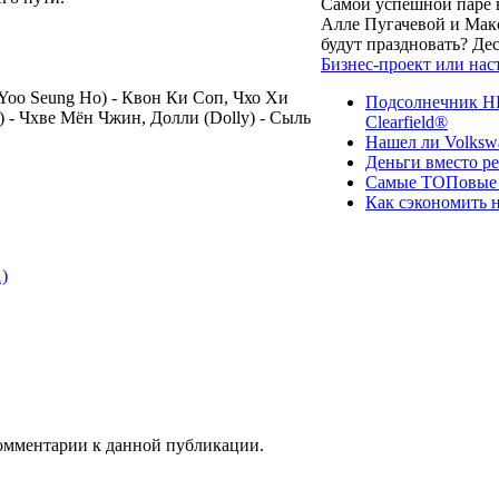
Самой успешной паре в
Алле Пугачевой и Макс
будут праздновать? Д
Бизнес-проект или нас
oo Seung Ho) - Квон Ки Соп, Чхо Хи
Подсолнечник НК
) - Чхве Мён Чжин, Долли (Dolly) - Сыль
Clearfield®
Нашел ли Volksw
Деньги вместо р
Самые ТОПовые с
Как сэкономить н
)
 комментарии к данной публикации.