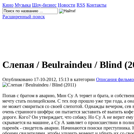
Кино
Музыка
Шоу-бизнес
Новости
RSS
Контакты
Расширенный поиск
Слепая / Beulraindeu / Blind (2
Опубликовано 17-10-2012, 15:13 в категории
Описания фильмо
Попав с братом в аварию, Мин Су А теряет и брата, и собствен
мечту стать полицейским. С тех пор прошло уже три года, а она
не может смириться со своей слепотой. Однажды вечером, сев в
очень странного шофёра: он пытается заставить её выпить кофе 
дороге. Кого? Он утверждает, что собаку. Но Су А не верит ему
скрывается на машине, а Су А заявляет о происшествии в пол
паренёк - свидетель аварии. Начинаются поиски преступника. Н
обоими свидетелями, чтобы улучить момент и убрать их со свое