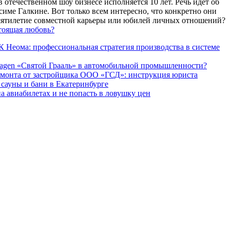
 отечественном шоу бизнесе исполняется 10 лет. Речь идет об
име Галкине. Вот только всем интересно, что конкретно они
есятилетие совместной карьеры или юбилей личных отношений?
тоящая любовь?
 Неома: профессиональная стратегия производства в системе
agen «Святой Грааль» в автомобильной промышленности?
емонта от застройщика ООО «ГСД»: инструкция юриста
ауны и бани в Екатеринбурге
а авиабилетах и не попасть в ловушку цен