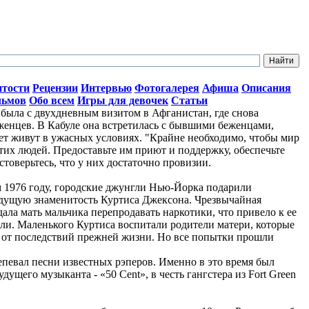
итости
Рецензии
Интервью
Фотогалерея
Афиша
Описания
льмов
Обо всем
Игры для девочек
Статьи
ыла с двухдневным визитом в Афганистан, где снова
женцев. В Кабуле она встретилась с бывшими беженцами,
лет живут в ужасных условиях. "Крайне необходимо, чтобы мир
тих людей. Предоставьте им приют и поддержку, обеспечьте
стоверьтесь, что у них достаточно провизии.
ом 1976 году, городские джунгли Нью-Йорка подарили
дущую знаменитость Куртиса Джексона. Чрезвычайная
ала мать мальчика перепродавать наркотики, что привело к ее
ли. Маленького Куртиса воспитали родители матери, которые
о от последствий прежней жизни. Но все попытки прошли
репевал песни известных рэперов. Именно в это время был
ущего музыканта - «50 Cent», в честь гангстера из Fort Green