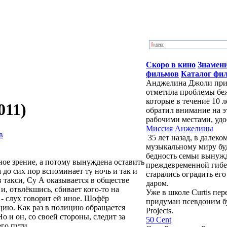
Скоро в кино
Знамен
фильмов
Каталог фи
Анджелина Джоли приб
отметила проблемы бе
которые в течение 10 
011)
обратил внимание на э
рабочими местами, удо
Миссия Анжелины
в
35 лет назад, в далек
музыкальному миру бу
бедность семьи вынужд
ное зрение, а потому вынуждена оставить
преждевременной гибе
 до сих пор вспоминает ту ночь и так и
старались оградить ег
 такси, Су А оказывается в обществе
даром.
и, отвлёкшись, сбивает кого-то на
Уже в школе Curtis пе
 - слух говорит ей иное. Шофёр
придуман псевдоним буд
ицию. Как раз в полицию обращается
Projects.
о и он, со своей стороны, следит за
50 Cent
го пути.