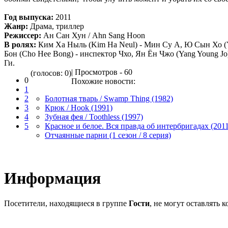
Год выпуска:
2011
Жанр:
Драма, триллер
Режиссер:
Ан Сан Хун / Ahn Sang Hoon
В ролях:
Ким Ха Ныль (Kim Ha Neul) - Мин Су А, Ю Сын Хо (Y
Бон (Cho Hee Bong) - инспектор Чхо, Ян Ён Чжо (Yang Young Jo
Ги.
| Просмотров - 60
(голосов: 0)
0
Похожие новости:
1
2
Болотная тварь / Swamp Thing (1982)
3
Крюк / Hook (1991)
4
Зубная фея / Toothless (1997)
5
Красное и белое. Вся правда об интербригадах (2011
Отчаянные парни (1 сезон / 8 серия)
Информация
Посетители, находящиеся в группе
Гости
, не могут оставлять