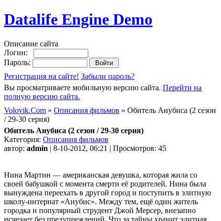
Datalife Engine Demo
Описание сайта
Логин:
Пароль:
Регистрация на сайте!
Забыли пароль?
Вы просматриваете мобильную версию сайта.
Перейти на
полную версию сайта.
Volovik.Com
»
Описания фильмов
» Обитель Анубиса (2 сезон
/ 29-30 серия)
Обитель Анубиса (2 сезон / 29-30 серия)
Категория:
Описания фильмов
автор:
admin
| 8-10-2012, 06:21 | Просмотров: 45
Нина Мартин — американская девушка, которая жила со
своей бабушкой с момента смерти её родителей. Нина была
вынуждена переехать в другой город и поступить в элитную
школу-интернат «Анубис». Между тем, ещё один житель
городка и популярный струдент Джой Мерсер, внезапно
исчезает без предупреждений. Что за тайны хранит элитная