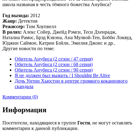
школа названая в честь тёмного божества Анубиса?
Год выхода:
2012
Жанр:
Детектив
Режиссер:
Тим Хоупвелл
В ролях:
Алекс Сойер, Джейд Рэмси, Теси Дхенрадж,
Наталиа Рамос, Брэд Кэвэна, Ана Мулвой-Тен, Бобби Локвуд,
Юджин Саймон, Катрин Бэйли, Эмилия Джонс и др..
Другие новости по теме:
Обитель Анубиса (2 сезон / 47 серия)
Обитель Анубиса (2 сезон / 68 серия)
Обитель Анубиса (2 сезон / 90 серия)
Я не должен был выжить / I Shouldnt Be Alive
Дочь Уитни Хьюстон в центре громкого кокаинового
скандала
Комментарии (0)
Информация
Посетители, находящиеся в группе
Гости
, не могут оставлять
комментарии к данной публикации.