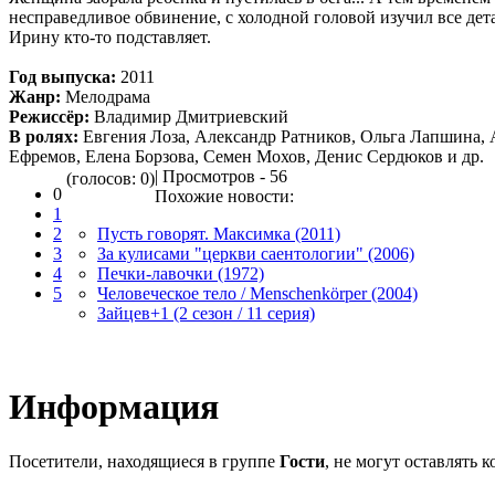
несправедливое обвинение, с холодной головой изучил все дета
Ирину кто-то подставляет.
Год выпуска:
2011
Жанр:
Мелодрама
Режиссёр:
Владимир Дмитриевский
В ролях:
Евгения Лоза, Александр Ратников, Ольга Лапшина, 
Ефремов, Елена Борзова, Семен Мохов, Денис Сердюков и др.
| Просмотров - 56
(голосов: 0)
0
Похожие новости:
1
2
Пусть говорят. Максимка (2011)
3
За кулисами "церкви саентологии" (2006)
4
Печки-лавочки (1972)
5
Человеческое тело / Menschenkörper (2004)
Зайцев+1 (2 cезон / 11 серия)
Информация
Посетители, находящиеся в группе
Гости
, не могут оставлять