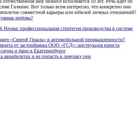
 отечественном шоу бизнесе исполняется 10 лет. Речь идет об
име Галкине. Вот только всем интересно, что конкретно они
есятилетие совместной карьеры или юбилей личных отношений?
тоящая любовь?
 Неома: профессиональная стратегия производства в системе
agen «Святой Грааль» в автомобильной промышленности?
емонта от застройщика ООО «ГСД»: инструкция юриста
ауны и бани в Екатеринбурге
а авиабилетах и не попасть в ловушку цен