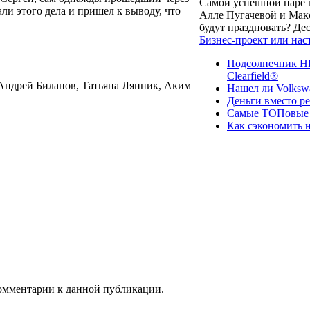
Самой успешной паре в
ли этого дела и пришел к выводу, что
Алле Пугачевой и Макс
будут праздновать? Д
Бизнес-проект или нас
Подсолнечник НК
Clearfield®
Андрей Биланов, Татьяна Лянник, Аким
Нашел ли Volksw
Деньги вместо р
Самые ТОПовые с
Как сэкономить н
 комментарии к данной публикации.