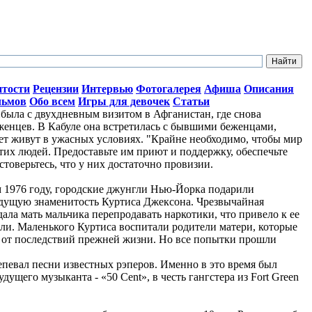
итости
Рецензии
Интервью
Фотогалерея
Афиша
Описания
льмов
Обо всем
Игры для девочек
Статьи
ыла с двухдневным визитом в Афганистан, где снова
женцев. В Кабуле она встретилась с бывшими беженцами,
лет живут в ужасных условиях. "Крайне необходимо, чтобы мир
тих людей. Предоставьте им приют и поддержку, обеспечьте
стоверьтесь, что у них достаточно провизии.
ом 1976 году, городские джунгли Нью-Йорка подарили
дущую знаменитость Куртиса Джексона. Чрезвычайная
ала мать мальчика перепродавать наркотики, что привело к ее
ли. Маленького Куртиса воспитали родители матери, которые
о от последствий прежней жизни. Но все попытки прошли
репевал песни известных рэперов. Именно в это время был
ущего музыканта - «50 Cent», в честь гангстера из Fort Green