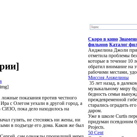
Скоро в кино
Знамен
фильмов
Каталог фи
Анджелина Джоли приб
отметила проблемы бе
которые в течение 10 
ерии]
обратил внимание на э
рабочими местами, удо
Миссия Анжелины
в
35 лет назад, в далек
/img]
музыкальному миру бу
бедность семьи вынужд
 ложные показания против честного
преждевременной гибе
 Ира с Олегом уехали в другой город, а
старались оградить ег
 СИЗО, пока дело находилось на
даром.
Уже в школе Curtis пе
ачал гулять, не стесняясь ни жены, ни
придуман псевдоним буд
ыми в подъезде его дома. Каков же был
Projects.
50 Cent
м Сергей, сам однажды прошедший через