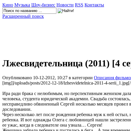
Кино
Музыка
Шоу-бизнес
Новости
RSS
Контакты
Расширенный поиск
Лжесвидетельница (2011) [4 с
Опубликовано 10-12-2012, 10:27 в категории
Описания фильмо
[img]]/uploads/posts/2012-12-18/lzhesvidetelnica-2011-4-serii_1.jpg[
Ира ради брака с нелюбимым, но перспективным женихом дала
человека, студента юридической академии. Свадьба состоялась,
несправедливо обвиненный Сергей несколько месяцев провел в
доследовании.
Через несколько лет после рождения ребенка муж к ней остыл, н
ребенка. И вот однажды Олега с любовницей нашли застреленн
ее ужас, когда в следователе она узнала… Сергея!
Женщина забрала ребенка и пустилась в бега... А тем времене