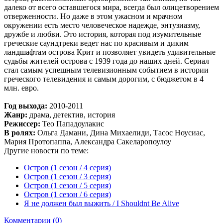
далеко от всего оставшегося мира, всегда был олицетворением
отверженности. Но даже в этом ужасном и мрачном
окружении есть место человеческое надежде, энтузиазму,
дружбе и любви. Это история, которая под изумительные
греческие саундтреки ведет нас по красивым и диким
ландшафтам острова Крит и позволяет увидеть удивительные
судьбы жителей острова с 1939 года до наших дней. Сериал
стал самым успешным телевизионным событием в истории
греческого телевидения и самым дорогим, с бюджетом в 4
млн. евро.
Год выхода:
2010-2011
Жанр:
драма, детектив, история
Режиссер:
Тео Пападоулакис
В ролях:
Ольга Дамани, Дина Михаелиди, Тасос Ноусиас,
Мария Протопаппа, Александра Сакеларопоулоу
Другие новости по теме:
Остров (1 сезон / 4 серия)
Остров (1 сезон / 3 серия)
Остров (1 сезон / 5 серия)
Остров (1 сезон / 6 серия)
Я не должен был выжить / I Shouldnt Be Alive
Комментарии (0)