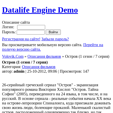
Datalife Engine Demo
Описание сайта
Логин:
Пароль:
Регистрация на сайте!
Забыли пароль?
Вы просматриваете мобильную версию сайта.
Перейти на
полную версию сайта.
Volovik.Com
»
Описания фильмов
» Остров (1 сезон / 7 серия)
Остров (1 сезон / 7 серия)
Категория:
Описания фильмов
автор:
admin
| 25-10-2012, 09:06 | Просмотров: 147
26-серийный греческий сериал "Остров" - экранизация
популярного романа Виктории Хислоп "Остров. Тайна
Софии" (2005), переведенного на 24 языка, в том числе, и на
русский. В основе сериала - реальные события начала XX века
на острове-лепрозории Спиналонга, куда приезжали доживать
свою жизнь люди, болеющие проказой. Маленький скалистый
остров, расположенный одновременно так близко, но так