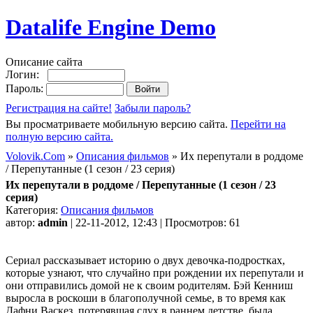
Datalife Engine Demo
Описание сайта
Логин:
Пароль:
Регистрация на сайте!
Забыли пароль?
Вы просматриваете мобильную версию сайта.
Перейти на
полную версию сайта.
Volovik.Com
»
Описания фильмов
» Их перепутали в роддоме
/ Перепутанные (1 сезон / 23 серия)
Их перепутали в роддоме / Перепутанные (1 сезон / 23
серия)
Категория:
Описания фильмов
автор:
admin
| 22-11-2012, 12:43 | Просмотров: 61
Сериал рассказывает историю о двух девочка-подростках,
которые узнают, что случайно при рождении их перепутали и
они отправились домой не к своим родителям. Бэй Кенниш
выросла в роскоши в благополучной семье, в то время как
Дафни Васкез, потерявшая слух в раннем детстве, была