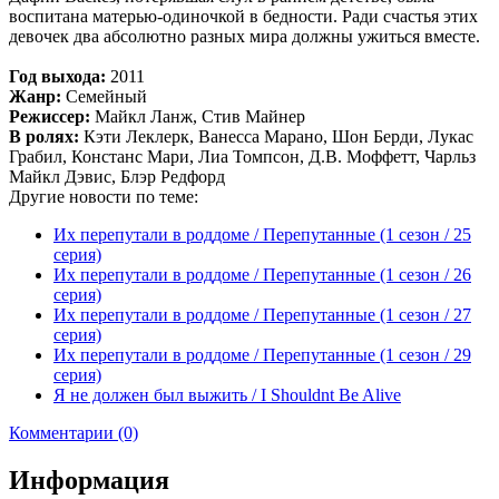
воспитана матерью-одиночкой в бедности. Ради счастья этих
девочек два абсолютно разных мира должны ужиться вместе.
Год выхода:
2011
Жанр:
Семейный
Режиссер:
Майкл Ланж, Стив Майнер
В ролях:
Кэти Леклерк, Ванесса Марано, Шон Берди, Лукас
Грабил, Констанс Мари, Лиа Томпсон, Д.В. Моффетт, Чарльз
Майкл Дэвис, Блэр Редфорд
Другие новости по теме:
Их перепутали в роддоме / Перепутанные (1 сезон / 25
серия)
Их перепутали в роддоме / Перепутанные (1 сезон / 26
серия)
Их перепутали в роддоме / Перепутанные (1 сезон / 27
серия)
Их перепутали в роддоме / Перепутанные (1 сезон / 29
серия)
Я не должен был выжить / I Shouldnt Be Alive
Комментарии (0)
Информация