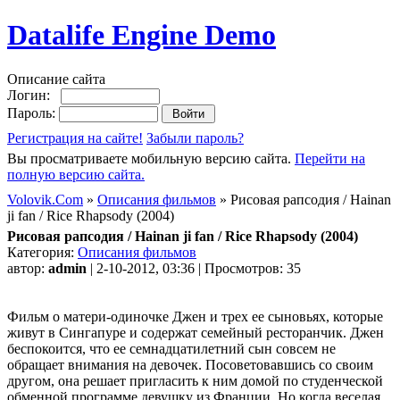
Datalife Engine Demo
Описание сайта
Логин:
Пароль:
Регистрация на сайте!
Забыли пароль?
Вы просматриваете мобильную версию сайта.
Перейти на
полную версию сайта.
Volovik.Com
»
Описания фильмов
» Рисовая рапсодия / Hainan
ji fan / Rice Rhapsody (2004)
Рисовая рапсодия / Hainan ji fan / Rice Rhapsody (2004)
Категория:
Описания фильмов
автор:
admin
| 2-10-2012, 03:36 | Просмотров: 35
Фильм о матери-одиночке Джен и трех ее сыновьях, которые
живут в Сингапуре и содержат семейный ресторанчик. Джен
беспокоится, что ее семнадцатилетний сын совсем не
обращает внимания на девочек. Посоветовавшись со своим
другом, она решает пригласить к ним домой по студенческой
обменной программе девушку из Франции. Но когда веселая