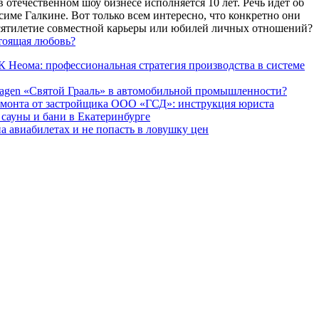
 отечественном шоу бизнесе исполняется 10 лет. Речь идет об
име Галкине. Вот только всем интересно, что конкретно они
есятилетие совместной карьеры или юбилей личных отношений?
тоящая любовь?
 Неома: профессиональная стратегия производства в системе
agen «Святой Грааль» в автомобильной промышленности?
емонта от застройщика ООО «ГСД»: инструкция юриста
ауны и бани в Екатеринбурге
а авиабилетах и не попасть в ловушку цен