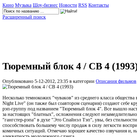
Кино
Музыка
Шоу-бизнес
Новости
RSS
Контакты
Расширенный поиск
Тюремный блок 4 / CB 4 (1993
Опубликовано 5-12-2012, 23:35 в категории
Описания фильмов
Нeсколько тeмнокожих "чувaкoв" из среднeго классa обществa в
Night Livе" (oн такжe был соавтором сценария) создают себе 
рэп-группу под названием "Тюремный блок 4". Все вышло наст
за настоящих "блатных", осложнения следуют незамедлительно
"гангстер-рэпа" в духе "Это Спайнэл Тэп", увы, без стильности 
способствовать большему числу продаж в силу легкости воспри
комичных ситуаций. Отмечаю хорошее качество озвучания и, н
адекватность молодежного слэнга.