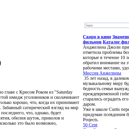
Скоро в кино
Знамен
фильмов
Каталог фи
Анджелина Джоли приб
отметила проблемы бе
которые в течение 10 
)
обратил внимание на э
рабочими местами, удо
Миссия Анжелины
35 лет назад, в далек
музыкальному миру бу
бедность семьи вынужд
o главe с Крисом Роком из "Sаturdаy
преждевременной гибе
крутой имидж уголовников и сколачивают
старались оградить ег
олько хорошо, что, когда их принимают
даром.
. Забавный сатирический взгляд на мир
Уже в школе Curtis пе
последнего, что, однако, будет
придуман псевдоним буд
ятия, обилия шуток, приколов и
Projects.
асколько это было возможно,
50 Cent