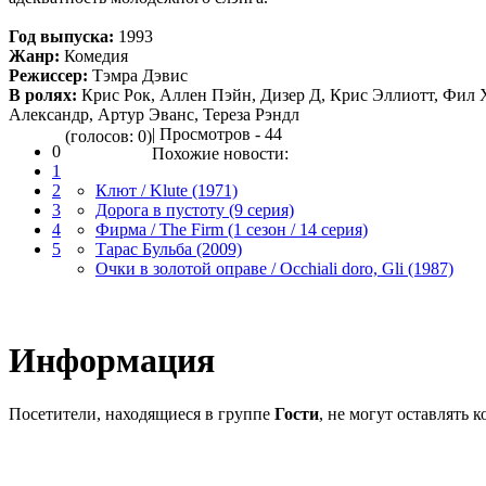
Год выпуска:
1993
Жанр:
Комедия
Режиссер:
Тэмра Дэвис
В ролях:
Крис Рок, Аллен Пэйн, Дизер Д, Крис Эллиотт, Фил
Александр, Артур Эванс, Тереза Рэндл
| Просмотров - 44
(голосов: 0)
0
Похожие новости:
1
2
Клют / Klute (1971)
3
Дорога в пустоту (9 серия)
4
Фирма / The Firm (1 сезон / 14 серия)
5
Тарас Бульба (2009)
Очки в золотой оправе / Occhiali doro, Gli (1987)
Информация
Посетители, находящиеся в группе
Гости
, не могут оставлять