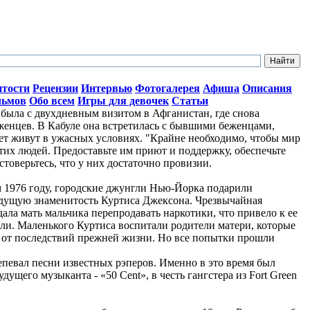
итости
Рецензии
Интервью
Фотогалерея
Афиша
Описания
льмов
Обо всем
Игры для девочек
Статьи
ыла с двухдневным визитом в Афганистан, где снова
женцев. В Кабуле она встретилась с бывшими беженцами,
лет живут в ужасных условиях. "Крайне необходимо, чтобы мир
тих людей. Предоставьте им приют и поддержку, обеспечьте
стоверьтесь, что у них достаточно провизии.
ом 1976 году, городские джунгли Нью-Йорка подарили
дущую знаменитость Куртиса Джексона. Чрезвычайная
ала мать мальчика перепродавать наркотики, что привело к ее
ли. Маленького Куртиса воспитали родители матери, которые
о от последствий прежней жизни. Но все попытки прошли
репевал песни известных рэперов. Именно в это время был
ущего музыканта - «50 Cent», в честь гангстера из Fort Green