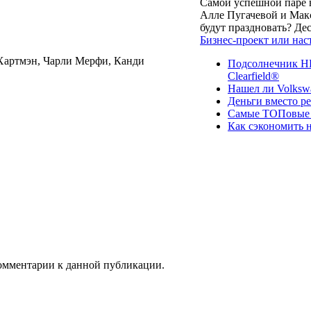
Самой успешной паре в
Алле Пугачевой и Макс
будут праздновать? Д
Бизнес-проект или нас
 Хартмэн, Чарли Мерфи, Канди
Подсолнечник НК
Clearfield®
Нашел ли Volksw
Деньги вместо р
Самые ТОПовые с
Как сэкономить н
 комментарии к данной публикации.