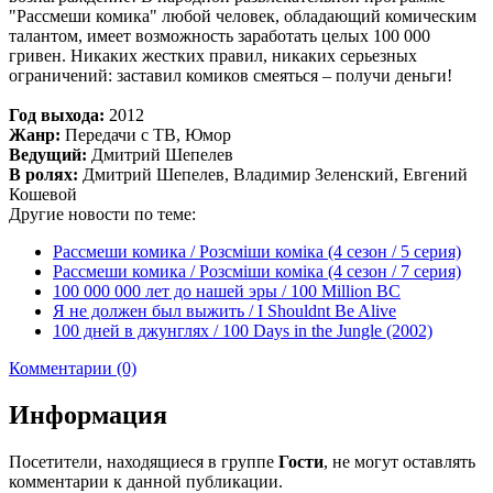
"Рассмеши комика" любой человек, обладающий комическим
талантом, имеет возможность заработать целых 100 000
гривен. Никаких жестких правил, никаких серьезных
ограничений: заставил комиков смеяться – получи деньги!
Год выхода:
2012
Жанр:
Передачи с ТВ, Юмор
Ведущий:
Дмитрий Шепелев
В ролях:
Дмитрий Шепелев, Владимир Зеленский, Евгений
Кошевой
Другие новости по теме:
Рассмеши комика / Розсміши коміка (4 сезон / 5 серия)
Рассмеши комика / Розсміши коміка (4 сезон / 7 серия)
100 000 000 лет до нашей эры / 100 Million BC
Я не должен был выжить / I Shouldnt Be Alive
100 дней в джунглях / 100 Days in the Jungle (2002)
Комментарии (0)
Информация
Посетители, находящиеся в группе
Гости
, не могут оставлять
комментарии к данной публикации.