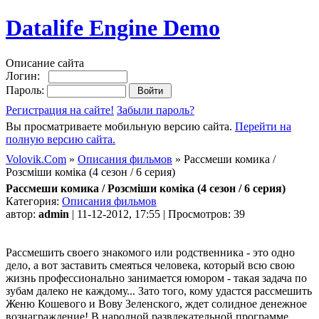
Datalife Engine Demo
Описание сайта
Логин:
Пароль:
Регистрация на сайте!
Забыли пароль?
Вы просматриваете мобильную версию сайта.
Перейти на
полную версию сайта.
Volovik.Com
»
Описания фильмов
» Рассмеши комика /
Розсміши коміка (4 сезон / 6 серия)
Рассмеши комика / Розсміши коміка (4 сезон / 6 серия)
Категория:
Описания фильмов
автор:
admin
| 11-12-2012, 17:55 | Просмотров: 39
Рассмешить своего знакомого или родственника - это одно
дело, а вот заставить смеяться человека, который всю свою
жизнь профессионально занимается юмором - такая задача по
зубам далеко не каждому... Зато того, кому удастся рассмешить
Женю Кошевого и Вову Зеленского, ждет солидное денежное
вознаграждение! В народной развлекательной программе