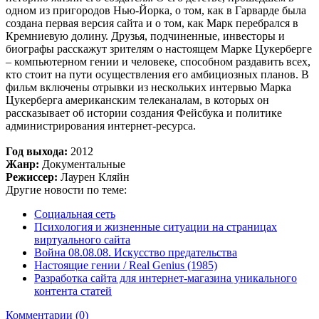
одном из пригородов Нью-Йорка, о том, как в Гарварде была
создана первая версия сайта и о том, как Марк перебрался в
Кремниевую долину. Друзья, подчиненные, инвесторы и
биографы расскажут зрителям о настоящем Марке Цукерберге
– компьютерном гении и человеке, способном раздавить всех,
кто стоит на пути осуществления его амбициозных планов. В
фильм включены отрывки из нескольких интервью Марка
Цукерберга американским телеканалам, в которых он
рассказывает об истории создания Фейсбука и политике
администрирования интернет-ресурса.
Год выхода:
2012
Жанр:
Документальные
Режиссер:
Лаурен Кляйн
Другие новости по теме:
Социальная сеть
Психология и жизненные ситуации на страницах
виртуального сайта
Война 08.08.08. Искусство предательства
Настоящие гении / Real Genius (1985)
Разработка сайта для интернет-магазина уникального
контента статей
Комментарии (0)