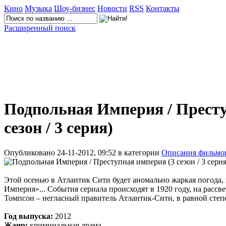
Кино
Музыка
Шоу-бизнес
Новости
RSS
Контакты
Расширенный поиск
Подпольная Империя / Престу
сезон / 3 серия)
Опубликовано 24-11-2012, 09:52 в категории
Описания фильмо
Этой осенью в Атлантик Сити будет аномально жаркая погода,
Империя»... События сериала происходят в 1920 году, на рассве
Томпсон – негласный правитель Атлантик-Сити, в равной степе
Год выпуска:
2012
Жанр:
криминальная драма