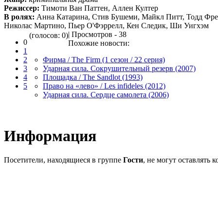
Режиссер:
Тимоти Ван Паттен, Аллен Култер
В ролях:
Анна Катарина, Стив Бушеми, Майкл Питт, Тодд Фре
Николас Мартино, Пьер О'Фэррелл, Кен Следик, Ши Уигхэм
| Просмотров - 38
(голосов: 0)
0
Похожие новости:
1
2
Фирма / The Firm (1 сезон / 22 серия)
3
Ударная сила. Сокрушительный резерв (2007)
4
Площадка / The Sandlot (1993)
5
Право на «лево» / Les infideles (2012)
Ударная сила. Сердце самолета (2006)
Информация
Посетители, находящиеся в группе
Гости
, не могут оставлять