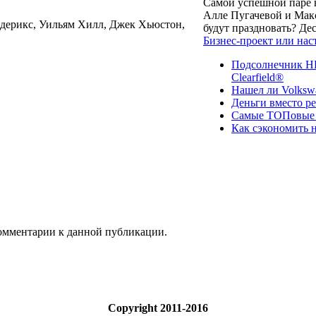
Самой успешной паре в
Алле Пугачевой и Макс
дерикс, Уильям Хилл, Джек Хьюстон,
будут праздновать? Д
Бизнес-проект или нас
Подсолнечник НК
Clearfield®
Нашел ли Volksw
Деньги вместо р
Самые ТОПовые с
Как сэкономить н
 комментарии к данной публикации.
Copyright 2011-2016