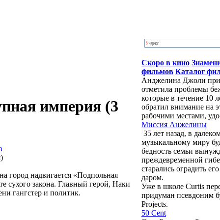
Скоро в кино
Знамен
фильмов
Каталог фи
Анджелина Джоли приб
отметила проблемы бе
которые в течение 10 
пная империя (3
обратил внимание на э
рабочими местами, удо
Миссия Анжелины
35 лет назад, в далек
музыкальному миру бу
в
бедность семьи вынужд
преждевременной гибе
старались оградить ег
 на город надвигается «Подпольная
даром.
те сухого закона. Главный герой, Наки
Уже в школе Curtis пе
ни гангстер и политик.
придуман псевдоним буд
Projects.
50 Cent