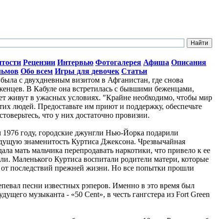
итости
Рецензии
Интервью
Фотогалерея
Афиша
Описания
льмов
Обо всем
Игры для девочек
Статьи
ыла с двухдневным визитом в Афганистан, где снова
женцев. В Кабуле она встретилась с бывшими беженцами,
лет живут в ужасных условиях. "Крайне необходимо, чтобы мир
тих людей. Предоставьте им приют и поддержку, обеспечьте
стоверьтесь, что у них достаточно провизии.
ом 1976 году, городские джунгли Нью-Йорка подарили
дущую знаменитость Куртиса Джексона. Чрезвычайная
ала мать мальчика перепродавать наркотики, что привело к ее
ли. Маленького Куртиса воспитали родители матери, которые
о от последствий прежней жизни. Но все попытки прошли
репевал песни известных рэперов. Именно в это время был
ущего музыканта - «50 Cent», в честь гангстера из Fort Green