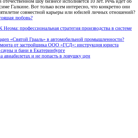
 отечественном шоу бизнесе исполняется 10 лет. Речь идет об
име Галкине. Вот только всем интересно, что конкретно они
есятилетие совместной карьеры или юбилей личных отношений?
тоящая любовь?
 Неома: профессиональная стратегия производства в системе
agen «Святой Грааль» в автомобильной промышленности?
емонта от застройщика ООО «ГСД»: инструкция юриста
ауны и бани в Екатеринбурге
а авиабилетах и не попасть в ловушку цен