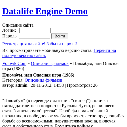
Datalife Engine Demo
Описание сайта
Логин:
Пароль:
Регистрация на сайте!
Забыли пароль?
Вы просматриваете мобильную версию сайта.
Перейти на
полную версию сайта.
Volovik.Com
»
Описания фильмов
» Плюмбум, или Опасная
игра (1986)
Плюмбум, или Опасная игра (1986)
Категория:
Описания фильмов
автор:
admin
| 20-11-2012, 14:58 | Просмотров: 26
"Плюмбум" (в переводе с латыни - "свинец") - кличка
пятнадцатилетнего подростка Руслана Чутко, решившего
стать "санитаром общества". Герой фильма - обычный
школьник, в свободное от учебы время страстно предающийся
борьбе со всевозможными нарушителями закона, включая
сюда и собственного отца. Романтика войны с