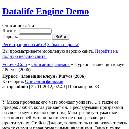
Datalife Engine Demo
Описание сайта
Логин:
Пароль:
Регистрация на сайте!
Забыли пароль?
Вы просматриваете мобильную версию сайта.
Перейти на
полную версию сайта.
Volovik.Com
»
Описания фильмов
» Пурвос - зловещий клоун
/ Purvos (2006)
Пурвос - зловещий клоун / Purvos (2006)
Категория:
Описания фильмов
автор:
admin
| 25-11-2012, 02:49 | Просмотров: 33
У Макса проблема: его мать обожает убивать…, а также её
призрак любит, когда убивает он. Преследуемый призраками
из своего мучительного детства, Макс реализует ужасные
желания своей матери на ничего не подозревающих
проститутках. Стейси Джарос, толкователь снов, изучает связь
между снами и паранормальными явлениями. Одна и та же