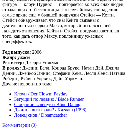
фигура — клоун Пурвос — повторяется во всех снах людей,
страдающих от бессонницы. По случайному совпадению
самые яркие сны у бывшей подружки Стейси — Кетти.
Стейси обнаруживает, что сны Кейти связаны с
деятельностью ее дяди Макса, который пытался с ней
наладить отношения. Кейти и Стейси придумывают план
того, как дать отпор Максу, поклоннику ужасных
спецэффектов.
Год выпуска:
2006
Жанр:
ужасы
Режиссер:
Джерри Уильямс
В ролях:
Дженни Белл, Конрад Брукс, Натан Дэй, Джилл
Денни, Джейкоб Эннис, Стефани Хейз, Лесли Лэнс, Наташа
Робертс, Рэйвен Уорвик, Дэйв Уоркмэн.
Другие новости по теме:
Клоун / Der Clown: Payday
Бегущий по лезвию / Blade Runner
Свидание вслепую / Blind Dating
Джинна вызывали? / Kazaam (1996)
Ловец снов / Dreamcatcher
Комментарии (0)