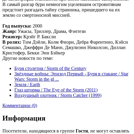
В самый разгар бури немногим уцелевшим островитянам
предстоит разгадать тайну странника, пришедшего на их
землю со смертоносной миссией.
Год выпуска:
2000
Жанр:
Ужасы, Триллер, Драма, Фэнтези
Режисер:
Крэйг Р. Баксли
В ролях:
Тим Дэйли, Колм Фиори, Дебра Фарентино, Кэйси
Семашко, Джеффри Де Манн, Джулиэнн Николсон, Диллан
Кристофер, Бекки Энн Бэйкер
Другие новости по теме:
Буря столетия / Storm of the Century
Звёздные войны: Эпизод Первый - Буря в стакане / Star
Wars: Storm in the gl ...
Земля / Earth
Глаз шторма / The Eye of the Storm (2011)
Воздушный охотник / Storm Catcher (1999)
Комментарии (0)
Информация
Посетители, находящиеся в группе
Гости
, не могут оставлять