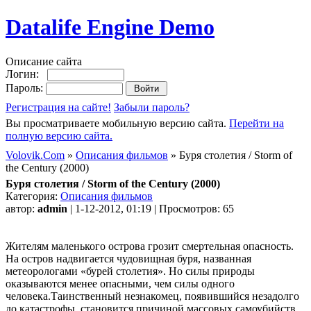
Datalife Engine Demo
Описание сайта
Логин:
Пароль:
Регистрация на сайте!
Забыли пароль?
Вы просматриваете мобильную версию сайта.
Перейти на
полную версию сайта.
Volovik.Com
»
Описания фильмов
» Буря столетия / Storm of
the Century (2000)
Буря столетия / Storm of the Century (2000)
Категория:
Описания фильмов
автор:
admin
| 1-12-2012, 01:19 | Просмотров: 65
Жителям маленького острова грозит смертельная опасность.
На остров надвигается чудовищная буря, названная
метеорологами «бурей столетия». Но силы природы
оказываются менее опасными, чем силы одного
человека.Таинственный незнакомец, появившийся незадолго
до катастрофы, становится причиной массовых самоубийств.