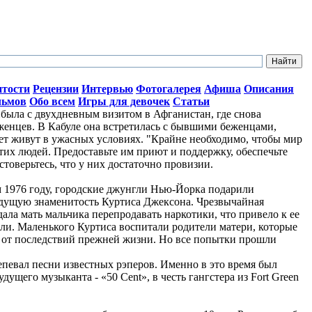
итости
Рецензии
Интервью
Фотогалерея
Афиша
Описания
льмов
Обо всем
Игры для девочек
Статьи
ыла с двухдневным визитом в Афганистан, где снова
женцев. В Кабуле она встретилась с бывшими беженцами,
лет живут в ужасных условиях. "Крайне необходимо, чтобы мир
тих людей. Предоставьте им приют и поддержку, обеспечьте
стоверьтесь, что у них достаточно провизии.
ом 1976 году, городские джунгли Нью-Йорка подарили
дущую знаменитость Куртиса Джексона. Чрезвычайная
ала мать мальчика перепродавать наркотики, что привело к ее
ли. Маленького Куртиса воспитали родители матери, которые
о от последствий прежней жизни. Но все попытки прошли
репевал песни известных рэперов. Именно в это время был
ущего музыканта - «50 Cent», в честь гангстера из Fort Green