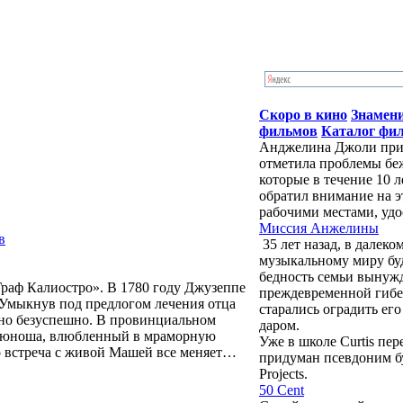
Скоро в кино
Знамен
фильмов
Каталог фи
Анджелина Джоли приб
отметила проблемы бе
которые в течение 10 
обратил внимание на э
рабочими местами, удо
Миссия Анжелины
в
35 лет назад, в далек
музыкальному миру бу
бедность семьи вынужд
раф Калиостро». В 1780 году Джузеппе
преждевременной гибе
 Умыкнув под предлогом лечения отца
старались оградить ег
 но безуспешно. В провинциальном
даром.
ет юноша, влюбленный в мраморную
Уже в школе Curtis пе
о встреча с живой Машей все меняет…
придуман псевдоним буд
Projects.
50 Cent