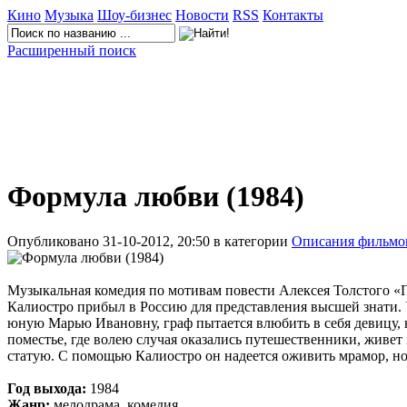
Кино
Музыка
Шоу-бизнес
Новости
RSS
Контакты
Расширенный поиск
Формула любви (1984)
Опубликовано 31-10-2012, 20:50 в категории
Описания фильмо
Музыкальная комедия по мотивам повести Алексея Толстого «Г
Калиостро прибыл в Россию для представления высшей знати.
юную Марью Ивановну, граф пытается влюбить в себя девицу,
поместье, где волею случая оказались путешественники, жив
статую. С помощью Калиостро он надеется оживить мрамор, н
Год выхода:
1984
Жанр:
мелодрама, комедия