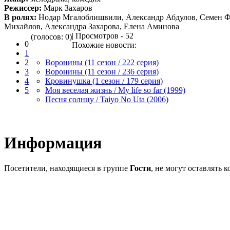
Режиссер:
Марк Захаров
В ролях:
Нодар Мгалоблишвили, Александр Абдулов, Семен Ф
Михайлов, Александра Захарова, Елена Аминова
| Просмотров - 52
(голосов: 0)
0
Похожие новости:
1
2
Воронины (11 сезон / 222 серия)
3
Воронины (11 сезон / 236 серия)
4
Кровинушка (1 сезон / 179 серия)
5
Моя веселая жизнь / My life so far (1999)
Песня солнцу / Taiyo No Uta (2006)
Информация
Посетители, находящиеся в группе
Гости
, не могут оставлять