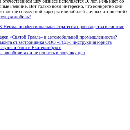
 отечественном шоу бизнесе исполняется 10 лет. Речь идет об
име Галкине. Вот только всем интересно, что конкретно они
есятилетие совместной карьеры или юбилей личных отношений?
тоящая любовь?
 Неома: профессиональная стратегия производства в системе
agen «Святой Грааль» в автомобильной промышленности?
емонта от застройщика ООО «ГСД»: инструкция юриста
ауны и бани в Екатеринбурге
а авиабилетах и не попасть в ловушку цен