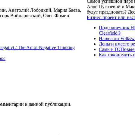
Самой успешной паре в
Алле Пугачевой и Макс
ин, Анатолий Лобоцкий, Мария Баева,
будут праздновать? Д
Игорь Войнаровский, Олег Фомин
Бизнес-проект или нас
Подсолнечник НК
Clearfield®
Нашел ли Volksw
Деньги вместо р
ativt / The Art of Negative Thinking
Самые ТОПовые с
Как сэкономить н
рос
 комментарии к данной публикации.