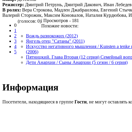
Режиссер:
Дмитрий Петрунь, Дмитрий Дакович, Иван Лебедев
В ролях:
Вера Строкова, Мадлен Джабраилова, Евгений Стычк
Валерий Сторожик, Максим Коновалов, Наталия Курдюбова, 
| Просмотров - 181
(голосов: 0)
0
Похожие новости:
1
2
Вождь разнокожих (2012)
3
Янгель отец "Сатаны" (2011)
4
Искусство негативного мышления / Kunsten a tenke neg
5
(2006)
Пятницкий. Глава Вторая (12 серия) Семейный воп
Дети Анархии / Сыны Анархии (5 сезон / 6 серия)
Информация
Посетители, находящиеся в группе
Гости
, не могут оставлять