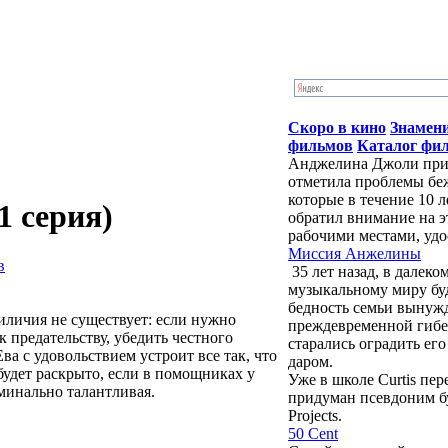
Скоро в кино
Знамен
фильмов
Каталог фи
Анджелина Джоли приб
отметила проблемы бе
которые в течение 10 
1 серия)
обратил внимание на э
рабочими местами, удо
Миссия Анжелины
в
35 лет назад, в далек
музыкальному миру бу
бедность семьи вынужд
риличия не существует: если нужно
преждевременной гибе
к предательству, убедить честного
старались оградить ег
ва с удовольствием устроит все так, что
даром.
 будет раскрыто, если в помощниках у
Уже в школе Curtis пе
минально талантливая.
придуман псевдоним буд
Projects.
50 Cent