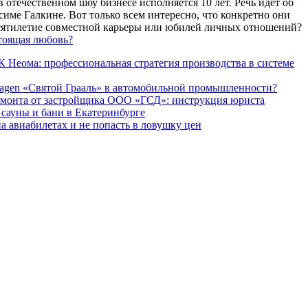
 отечественном шоу бизнесе исполняется 10 лет. Речь идет об
име Галкине. Вот только всем интересно, что конкретно они
есятилетие совместной карьеры или юбилей личных отношений?
тоящая любовь?
 Неома: профессиональная стратегия производства в системе
agen «Святой Грааль» в автомобильной промышленности?
емонта от застройщика ООО «ГСД»: инструкция юриста
ауны и бани в Екатеринбурге
а авиабилетах и не попасть в ловушку цен