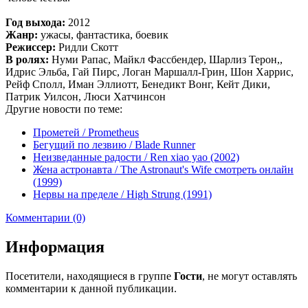
Год выхода:
2012
Жанр:
ужасы, фантастика, боевик
Режиссер:
Ридли Скотт
В ролях:
Нуми Рапас, Майкл Фассбендер, Шарлиз Терон,,
Идрис Эльба, Гай Пирс, Логан Маршалл-Грин, Шон Харрис,
Рейф Сполл, Иман Эллиотт, Бенедикт Вонг, Кейт Дики,
Патрик Уилсон, Люси Хатчинсон
Другие новости по теме:
Прометей / Prometheus
Бегущий по лезвию / Blade Runner
Неизведанные радости / Ren xiao yao (2002)
Жена астронавта / The Astronaut's Wife смотреть онлайн
(1999)
Нервы на пределе / High Strung (1991)
Комментарии (0)
Информация
Посетители, находящиеся в группе
Гости
, не могут оставлять
комментарии к данной публикации.