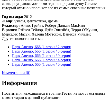
жильцы управляемого ими здания продали душу Сатане,
который охотно исполняет все их самые скверные пожелания.
Год выхода:
2012
Жанр:
ужасы, фантастика, драма
Режиссер:
Алекс Грейвз, Роберт Данкан МакНил
В ролях:
Рэйчел Тейлор, Дэйв Эннэйбл, Терри О’Куинн,
Мерседес Масун, Хелена Мэттссон, Ванесса Уильямс
Другие новости по теме:
Парк Авеню, 666 (1 сезон / 2 серия)
Парк Авеню, 666 (1 сезон / 3 серия)
Парк Авеню, 666 (1 сезон / 9 серия)
Парк Авеню, 666 (1 сезон / 4 серия)
Парк Авеню, 666 (1 сезон / 6 серия)
Комментарии (0)
Информация
Посетители, находящиеся в группе
Гости
, не могут оставлять
комментарии к данной публикации.