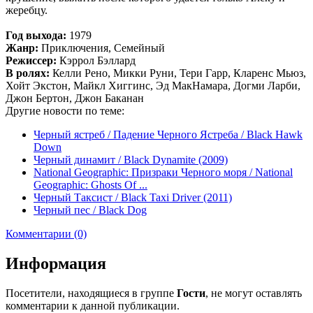
жеребцу.
Год выхода:
1979
Жанр:
Приключения, Семейный
Режиссер:
Кэррол Бэллард
В ролях:
Келли Рено, Микки Руни, Тери Гарр, Кларенс Мьюз,
Хойт Экстон, Майкл Хиггинс, Эд МакНамара, Догми Ларби,
Джон Бертон, Джон Баканан
Другие новости по теме:
Черный ястреб / Падение Черного Ястреба / Black Hawk
Down
Черный динамит / Black Dynamite (2009)
National Geographic: Призраки Черного моря / National
Geographic: Ghosts Of ...
Черный Таксист / Black Taxi Driver (2011)
Черный пес / Black Dog
Комментарии (0)
Информация
Посетители, находящиеся в группе
Гости
, не могут оставлять
комментарии к данной публикации.