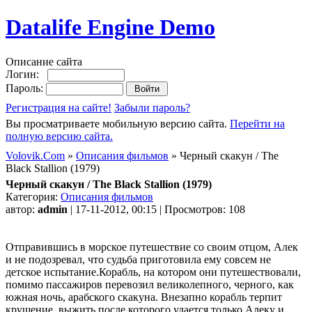
Datalife Engine Demo
Описание сайта
Логин:
Пароль:
Регистрация на сайте!
Забыли пароль?
Вы просматриваете мобильную версию сайта.
Перейти на
полную версию сайта.
Volovik.Com
»
Описания фильмов
» Черный скакун / The
Black Stallion (1979)
Черный скакун / The Black Stallion (1979)
Категория:
Описания фильмов
автор:
admin
| 17-11-2012, 00:15 | Просмотров: 108
Отправившись в морское путешествие со своим отцом, Алек
и не подозревал, что судьба приготовила ему совсем не
детское испытание.Корабль, на котором они путешествовали,
помимо пассажиров перевозил великолепного, черного, как
южная ночь, арабского скакуна. Внезапно корабль терпит
крушение, выжить после которого удается только Алеку и