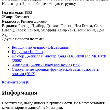
На этот раз Эрик выбирает живую игрушку.
Год выхода:
1982
Жанр:
Комедия
Режиссер:
Ричард Доннер
В ролях:
Ричард Прайор, Джекки Глисон, Нед Битти, Скотт
Шварц, Тереза Ганзел, Уилфрид Хайд-Уайт, Тони Кинг, Дон
Худ
Другие новости по теме:
Бегущий по лезвию / Blade Runner
Игрушка / Le Jouet
Доктор Джекилл и мистер Хайд / Dr. Jekyll and Mr. Hyde
(2008)
Хилари и Джеки / Hilary and Jackie (1998)
Сексуальные хроники французской семьи смотреть
онлайн (2012)
Комментарии (0)
Информация
Посетители, находящиеся в группе
Гости
, не могут оставлять
комментарии к данной публикации.