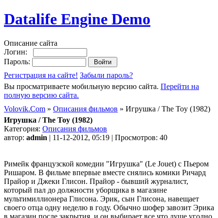
Datalife Engine Demo
Описание сайта
Логин:
Пароль:
Регистрация на сайте!
Забыли пароль?
Вы просматриваете мобильную версию сайта.
Перейти на
полную версию сайта.
Volovik.Com
»
Описания фильмов
» Игрушка / The Toy (1982)
Игрушка / The Toy (1982)
Категория:
Описания фильмов
автор:
admin
| 11-12-2012, 05:19 | Просмотров: 40
Римейк французской комедии "Игрушка" (Le Jouet) с Пьером
Ришаром. В фильме впервые вместе снялись комики Ричард
Прайор и Джеки Глисон. Прайор - бывший журналист,
который пал до должности уборщика в магазине
мультимиллионера Глисона. Эрик, сын Глисона, навещает
своего отца одну неделю в году. Обычно шофер завозит Эрика
в магазин после закрытия, и он выбирает все что душе угодно.