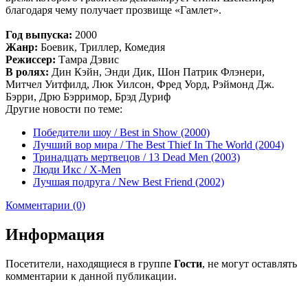
благодаря чему получает прозвище «Гамлет».
Год выпуска:
2000
Жанр:
Боевик, Триллер, Комедия
Режиссер:
Тамра Дэвис
В ролях:
Дин Кэйн, Энди Дик, Шон Патрик Флэнери,
Митчел Уитфилд, Люк Уилсон, Фред Уорд, Рэймонд Дж.
Бэрри, Дрю Бэрримор, Брэд Дуриф
Другие новости по теме:
Победители шоу / Best in Show (2000)
Лучший вор мира / The Best Thief In The World (2004)
Тринадцать мертвецов / 13 Dead Men (2003)
Люди Икс / X-Men
Лучшая подруга / New Best Friend (2002)
Комментарии (0)
Информация
Посетители, находящиеся в группе
Гости
, не могут оставлять
комментарии к данной публикации.