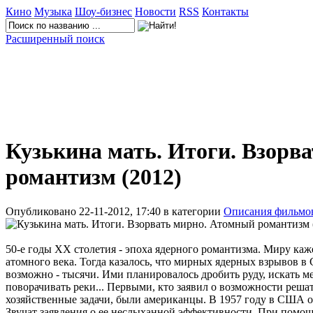
Кино
Музыка
Шоу-бизнес
Новости
RSS
Контакты
Расширенный поиск
Кузькина мать. Итоги. Взорв
романтизм (2012)
Опубликовано 22-11-2012, 17:40 в категории
Описания фильмо
50-е годы ХХ столетия - эпоха ядерного романтизма. Миру кажет
атомного века. Тогда казалось, что мирных ядерных взрывов в
возможно - тысячи. Ими планировалось дробить руду, искать 
поворачивать реки... Первыми, кто заявил о возможности ре
хозяйственные задачи, были американцы. В 1957 году в США 
Звучат заявления о ее неслыханной эффективности. При пом