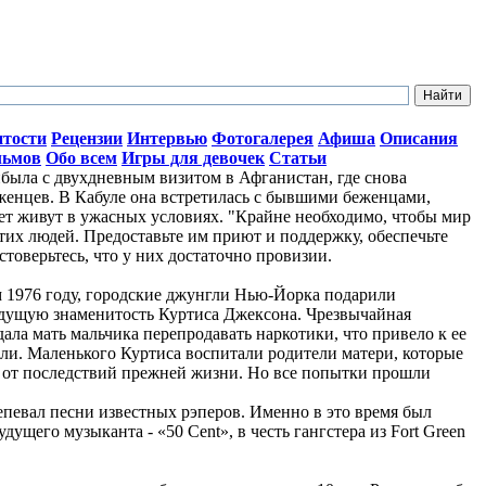
итости
Рецензии
Интервью
Фотогалерея
Афиша
Описания
льмов
Обо всем
Игры для девочек
Статьи
ыла с двухдневным визитом в Афганистан, где снова
женцев. В Кабуле она встретилась с бывшими беженцами,
лет живут в ужасных условиях. "Крайне необходимо, чтобы мир
тих людей. Предоставьте им приют и поддержку, обеспечьте
стоверьтесь, что у них достаточно провизии.
ом 1976 году, городские джунгли Нью-Йорка подарили
дущую знаменитость Куртиса Джексона. Чрезвычайная
ала мать мальчика перепродавать наркотики, что привело к ее
ли. Маленького Куртиса воспитали родители матери, которые
о от последствий прежней жизни. Но все попытки прошли
репевал песни известных рэперов. Именно в это время был
ущего музыканта - «50 Cent», в честь гангстера из Fort Green