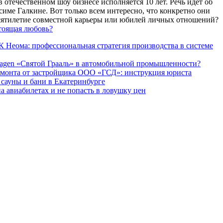
 отечественном шоу бизнесе исполняется 10 лет. Речь идет об
име Галкине. Вот только всем интересно, что конкретно они
есятилетие совместной карьеры или юбилей личных отношений?
тоящая любовь?
 Неома: профессиональная стратегия производства в системе
agen «Святой Грааль» в автомобильной промышленности?
емонта от застройщика ООО «ГСД»: инструкция юриста
ауны и бани в Екатеринбурге
а авиабилетах и не попасть в ловушку цен