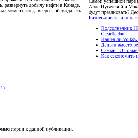
Самой успешной паре в
, развернуть добычу нефти в Канаде,
Алле Пугачевой и Макс
ыл момент, когда всерьез обсуждалась
будут праздновать? Д
Бизнес-проект или нас
Подсолнечник НК
Clearfield®
Нашел ли Volksw
Деньги вместо р
Самые ТОПовые с
Как сэкономить н
11)
 комментарии к данной публикации.