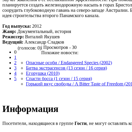
планируется создать железнодорожную насыпь в горах Бристоль
соорудить глубоководную гавань на северо-западе Австралии. Б
идея строительства второго Панамского канала.
Год выпуска:
2012
Жанр:
Документальный, история
Режиссер:
Виталий Якушев
Ведущий:
Александр Сладков
| Просмотров - 30
(голосов: 0)
0
Похожие новости:
1
2
Опасные особи / Endangered Species (2002)
3
Битва экстрасенсов (13 сезон / 16 серия)
4
Егорушка (2010)
5
Спасти босса (1 сезон / 15 серия)
Горький вкус свободы / A Bitter Taste of Freedom (20
Информация
Посетители, находящиеся в группе
Гости
, не могут оставлять