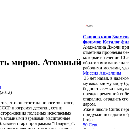
Скоро в кино
Знамен
фильмов
Каталог фи
Анджелина Джоли приб
отметила проблемы бе
которые в течение 10 
ать мирно. Атомный
обратил внимание на э
рабочими местами, удо
Миссия Анжелины
35 лет назад, в далек
музыкальному миру бу
в
бедность семьи вынужд
преждевременной гибе
старались оградить ег
ся, что он стоит на пороге золотого,
даром.
 СССР прогремят десятки, сотни,
Уже в школе Curtis пе
месторождения полезных ископаемых,
придуман псевдоним буд
шать атомными взрывами масштабные
Projects.
объявлен старт программы "Плаушер".
50 Cent
ощи промышленных атомных взрывов