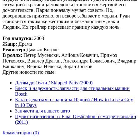
ситуацией: красавица македонка становится жертвой его
домогательств. Парня поначалу мучает совесть. Но,
доверившись приятелю, он вскоре забывает о морали. Руди
становится таким же жестоким и безжалостным, как и
Людвик. Их трейлер пересекает границу каждую ночь.
Год выпуска:
2003
Жанр:
Драма
Режиссер:
Дамьян Козоле
В ролях:
Петер Мусевски, Алйоша Ковачич, Примоз
Петковсек, Вальтер Драган, Александра Балмазович, Владмир
Вашкалич, Верика Недеска, Зоран Лятков
Другие новости по теме:
Детям до 16-ти / Skipped Parts (2000)
Блеск и надежность: запчасти для стиральных машин
Bosch
Как отделаться от парня за 10 дней / How to Lose a Guy
in 10 Days
Запчасти для вашего авто
Пункт назначения 5 / Final Destination 5 смотреть онлайн
(2011)
Комментарии (0)