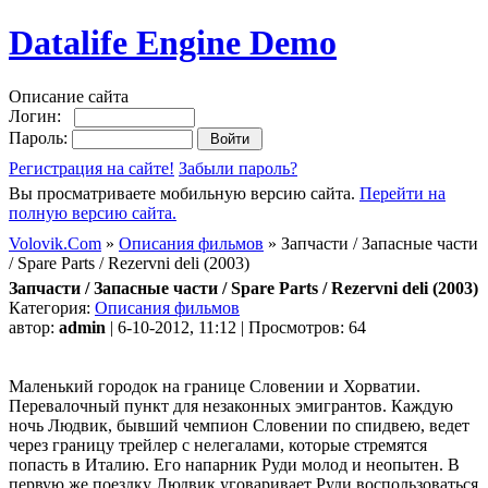
Datalife Engine Demo
Описание сайта
Логин:
Пароль:
Регистрация на сайте!
Забыли пароль?
Вы просматриваете мобильную версию сайта.
Перейти на
полную версию сайта.
Volovik.Com
»
Описания фильмов
» Запчасти / Запасные части
/ Spare Parts / Rezervni deli (2003)
Запчасти / Запасные части / Spare Parts / Rezervni deli (2003)
Категория:
Описания фильмов
автор:
admin
| 6-10-2012, 11:12 | Просмотров: 64
Маленький городок на границе Словении и Хорватии.
Перевалочный пункт для незаконных эмигрантов. Каждую
ночь Людвик, бывший чемпион Словении по спидвею, ведет
через границу трейлер с нелегалами, которые стремятся
попасть в Италию. Его напарник Руди молод и неопытен. В
первую же поездку Людвик уговаривает Руди воспользоваться