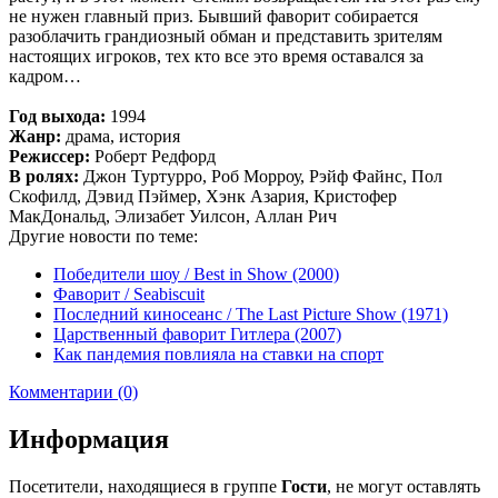
не нужен главный приз. Бывший фаворит собирается
разоблачить грандиозный обман и представить зрителям
настоящих игроков, тех кто все это время оставался за
кадром…
Год выхода:
1994
Жанр:
драма, история
Режиссер:
Роберт Редфорд
В ролях:
Джон Туртурро, Роб Морроу, Рэйф Файнс, Пол
Скофилд, Дэвид Пэймер, Хэнк Азария, Кристофер
МакДональд, Элизабет Уилсон, Аллан Рич
Другие новости по теме:
Победители шоу / Best in Show (2000)
Фаворит / Seabiscuit
Последний киносеанс / The Last Picture Show (1971)
Царственный фаворит Гитлера (2007)
Как пандемия повлияла на ставки на спорт
Комментарии (0)
Информация
Посетители, находящиеся в группе
Гости
, не могут оставлять