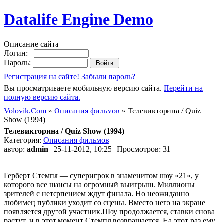
Datalife Engine Demo
Описание сайта
Логин:
Пароль:
Регистрация на сайте!
Забыли пароль?
Вы просматриваете мобильную версию сайта.
Перейти на
полную версию сайта.
Volovik.Com
»
Описания фильмов
» Телевикторина / Quiz
Show (1994)
Телевикторина / Quiz Show (1994)
Категория:
Описания фильмов
автор:
admin
| 25-11-2012, 10:25 | Просмотров: 31
Герберт Стемпл — суперигрок в знаменитом шоу «21», у
которого все шансы на огромный выигрыш. Миллионы
зрителей с нетерпением ждут финала. Но неожиданно
любимец публики уходит со сцены. Вместо него на экране
появляется другой участник.Шоу продолжается, ставки снова
растут, и в этот момент Стемпл возвращается. На этот раз ему