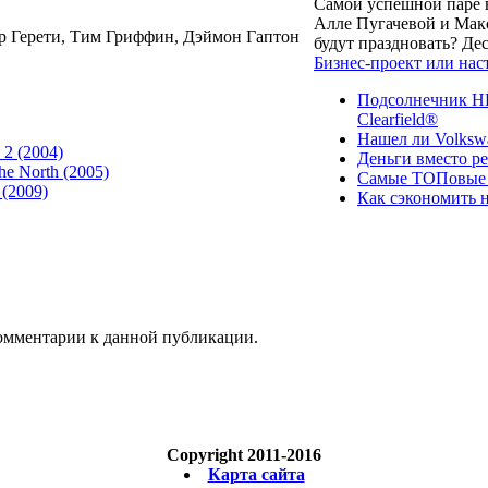
Самой успешной паре в
Алле Пугачевой и Макс
р Герети, Тим Гриффин, Дэймон Гаптон
будут праздновать? Д
Бизнес-проект или нас
Подсолнечник НК
Clearfield®
Нашел ли Volksw
 2 (2004)
Деньги вместо р
he North (2005)
Самые ТОПовые с
 (2009)
Как сэкономить н
 комментарии к данной публикации.
Copyright 2011-2016
Карта сайта