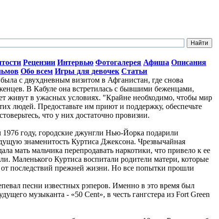
итости
Рецензии
Интервью
Фотогалерея
Афиша
Описания
льмов
Обо всем
Игры для девочек
Статьи
ыла с двухдневным визитом в Афганистан, где снова
женцев. В Кабуле она встретилась с бывшими беженцами,
лет живут в ужасных условиях. "Крайне необходимо, чтобы мир
тих людей. Предоставьте им приют и поддержку, обеспечьте
стоверьтесь, что у них достаточно провизии.
ом 1976 году, городские джунгли Нью-Йорка подарили
дущую знаменитость Куртиса Джексона. Чрезвычайная
ала мать мальчика перепродавать наркотики, что привело к ее
ли. Маленького Куртиса воспитали родители матери, которые
о от последствий прежней жизни. Но все попытки прошли
репевал песни известных рэперов. Именно в это время был
ущего музыканта - «50 Cent», в честь гангстера из Fort Green