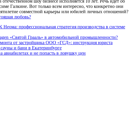
 отечественном шоу бизнесе исполняется 10 лет. Речь идет об
име Галкине. Вот только всем интересно, что конкретно они
есятилетие совместной карьеры или юбилей личных отношений?
тоящая любовь?
 Неома: профессиональная стратегия производства в системе
agen «Святой Грааль» в автомобильной промышленности?
емонта от застройщика ООО «ГСД»: инструкция юриста
ауны и бани в Екатеринбурге
а авиабилетах и не попасть в ловушку цен