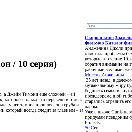
Скоро в кино
Знамен
фильмов
Каталог фи
Анджелина Джоли приб
отметила проблемы бе
которые в течение 10 
н / 10 серия)
обратил внимание на э
рабочими местами, удо
Миссия Анжелины
35 лет назад, в далек
музыкальному миру бу
бедность семьи вынужд
о, а Джейн Тимони еще сложней – ей
преждевременной гибе
 которого только что перевели в отдел,
старались оградить ег
а, у нее темное прошлое, она груба и
даром.
, который всегда следит за главным – за
Уже в школе Curtis пе
придуман псевдоним буд
Projects.
50 Cent