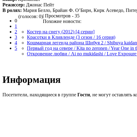
Режиссер:
Джонас Пейт
В ролях:
Мария Белло, Брайан Ф. О’Бирн, Кирк Асеведо, Пите
| Просмотров - 35
(голосов: 0)
0
Похожие новости:
1
2
Костер на снегу (2012) [4 серии]
3
Красотки в Кливленде (3 сезон / 16 серия)
4
Кошмарная легенда района Шибуя 2 / Shibuya kaidan
5
Первый год на севере / Kita no zeronen / Year One in t
Откровение любви / Ai no mukidashi / Love Exposure
Информация
Посетители, находящиеся в группе
Гости
, не могут оставлять