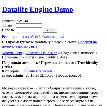
Datalife Engine Demo
Описание сайта
Логин:
Пароль:
Регистрация на сайте!
Забыли пароль?
Вы просматриваете мобильную версию сайта.
Перейти на
полную версию сайта.
Volovik.Com
»
Описания фильмов
» Подлинная личность /
Перемена личности / True identity (1991)
Подлинная личность / Перемена личности / True identity
(1991)
Категория:
Описания фильмов
автор:
admin
| 26-10-2012, 15:06 | Просмотров: 51
Молодой чернокожий актер (Хенри), мечтающий о славе,
летел в самолете рядом с мафиози, инсценировавшим свою
смерть пять лет назад и ставшим известным покровителем
искусств. Самолет попал в грозу, и все пассажиры были
уверены в неизбежной гибели. Поддавшись порыву, мафиози