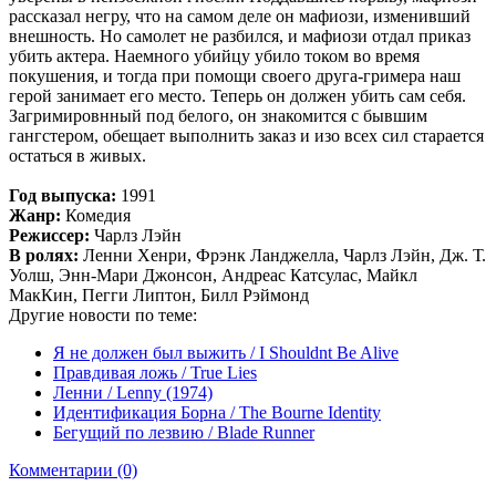
рассказал негру, что на самом деле он мафиози, изменивший
внешность. Но самолет не разбился, и мафиози отдал приказ
убить актера. Наемного убийцу убило током во время
покушения, и тогда при помощи своего друга-гримера наш
герой занимает его место. Теперь он должен убить сам себя.
Загримировнный под белого, он знакомится с бывшим
гангстером, обещает выполнить заказ и изо всех сил старается
остаться в живых.
Год выпуска:
1991
Жанр:
Комедия
Режиссер:
Чарлз Лэйн
В ролях:
Ленни Хенри, Фрэнк Ланджелла, Чарлз Лэйн, Дж. Т.
Уолш, Энн-Мари Джонсон, Андреас Катсулас, Майкл
МакКин, Пегги Липтон, Билл Рэймонд
Другие новости по теме:
Я не должен был выжить / I Shouldnt Be Alive
Правдивая ложь / True Lies
Ленни / Lenny (1974)
Идентификация Борна / The Bourne Identity
Бегущий по лезвию / Blade Runner
Комментарии (0)