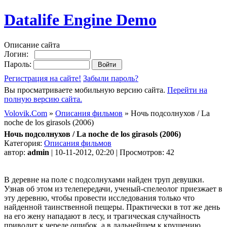
Datalife Engine Demo
Описание сайта
Логин:
Пароль:
Регистрация на сайте!
Забыли пароль?
Вы просматриваете мобильную версию сайта.
Перейти на
полную версию сайта.
Volovik.Com
»
Описания фильмов
» Ночь подсолнухов / La
noche de los girasols (2006)
Ночь подсолнухов / La noche de los girasols (2006)
Категория:
Описания фильмов
автор:
admin
| 10-11-2012, 02:20 | Просмотров: 42
В деревне на поле с подсолнухами найден труп девушки.
Узнав об этом из телепередачи, ученый-спелеолог приезжает в
эту деревню, чтобы провести исследования только что
найденной таинственной пещеры. Практически в тот же день
на его жену нападают в лесу, и трагическая случайность
приводит к череде ошибок, а в дальнейшем к крушению