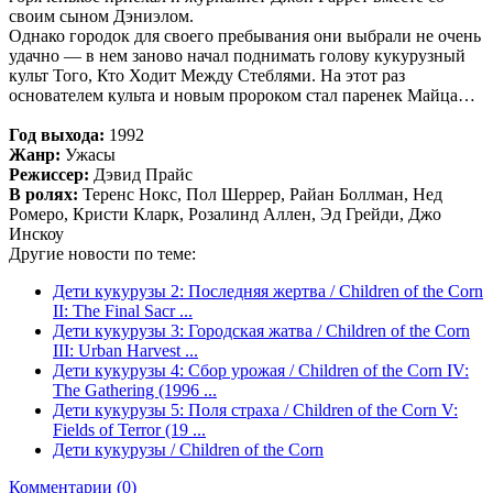
своим сыном Дэниэлом.
Однако городок для своего пребывания они выбрали не очень
удачно — в нем заново начал поднимать голову кукурузный
культ Того, Кто Ходит Между Стеблями. На этот раз
основателем культа и новым пророком стал паренек Майца…
Год выхода:
1992
Жанр:
Ужасы
Режиссер:
Дэвид Прайс
В ролях:
Теренс Нокс, Пол Шеррер, Райан Боллман, Нед
Ромеро, Кристи Кларк, Розалинд Аллен, Эд Грейди, Джо
Инскоу
Другие новости по теме:
Дети кукурузы 2: Последняя жертва / Children of the Corn
II: The Final Sacr ...
Дети кукурузы 3: Городская жатва / Children of the Corn
III: Urban Harvest ...
Дети кукурузы 4: Сбор урожая / Children of the Corn IV:
The Gathering (1996 ...
Дети кукурузы 5: Поля страха / Children of the Corn V:
Fields of Terror (19 ...
Дети кукурузы / Children of the Corn
Комментарии (0)