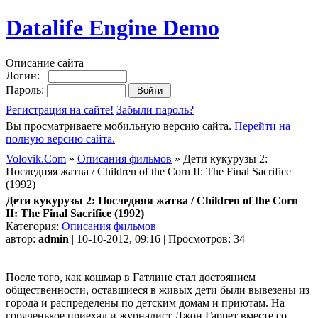
Datalife Engine Demo
Описание сайта
Логин:
Пароль:
Регистрация на сайте!
Забыли пароль?
Вы просматриваете мобильную версию сайта.
Перейти на
полную версию сайта.
Volovik.Com
»
Описания фильмов
» Дети кукурузы 2:
Последняя жатва / Children of the Corn II: The Final Sacrifice
(1992)
Дети кукурузы 2: Последняя жатва / Children of the Corn
II: The Final Sacrifice (1992)
Категория:
Описания фильмов
автор:
admin
| 10-10-2012, 09:16 | Просмотров: 34
После того, как кошмар в Гатлине стал достоянием
общественности, оставшиеся в живых дети были вывезены из
города и распределены по детским домам и приютам. На
горяченькое приехал и журналист Джон Гаррет вместе со