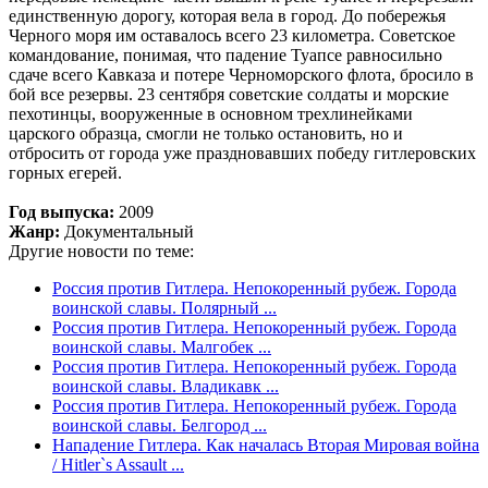
единственную дорогу, которая вела в город. До побережья
Черного моря им оставалось всего 23 километра. Советское
командование, понимая, что падение Туапсе равносильно
сдаче всего Кавказа и потере Черноморского флота, бросило в
бой все резервы. 23 сентября советские солдаты и морские
пехотинцы, вооруженные в основном трехлинейками
царского образца, смогли не только остановить, но и
отбросить от города уже праздновавших победу гитлеровских
горных егерей.
Год выпуска:
2009
Жанр:
Документальный
Другие новости по теме:
Россия против Гитлера. Непокоренный рубеж. Города
воинской славы. Полярный ...
Россия против Гитлера. Непокоренный рубеж. Города
воинской славы. Малгобек ...
Россия против Гитлера. Непокоренный рубеж. Города
воинской славы. Владикавк ...
Россия против Гитлера. Непокоренный рубеж. Города
воинской славы. Белгород ...
Нападение Гитлера. Как началась Вторая Мировая война
/ Hitler`s Assault ...