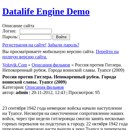
Datalife Engine Demo
Описание сайта
Логин:
Пароль:
Регистрация на сайте!
Забыли пароль?
Вы просматриваете мобильную версию сайта.
Перейти на
полную версию сайта.
Volovik.Com
»
Описания фильмов
» Россия против Гитлера.
Непокоренный рубеж. Города воинской славы. Туапсе (2009)
Россия против Гитлера. Непокоренный рубеж. Города
воинской славы. Туапсе (2009)
Категория:
Описания фильмов
автор:
admin
| 20-11-2012, 12:43 | Просмотров: 95
23 сентября 1942 года немецкие войска начали наступление
на Туапсе. Несмотря на ожесточенное сопротивление наших
войск, через три недели гитлеровцы смогли занять несколько
горных перевалов на подступах к городу. 22 октября 1942 года
передовые немецкие части вышли к реке Туапсе и перерезали