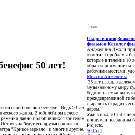
Скоро в кино
Знамен
фильмов
Каталог фи
Анджелина Джоли приб
отметила проблемы бе
которые в течение 10 
енефис 50 лет!
обратил внимание на э
рабочими местами, удо
Миссия Анжелины
35 лет назад, в далек
музыкальному миру бу
бедность семьи вынужд
преждевременной гибе
старались оградить ег
ей на свой большой бенефис. Ведь 50 лет
даром.
стического жанра. В юбилейном вечере
Уже в школе Curtis пе
е ремейки давно полюбившихся зрителям
придуман псевдоним буд
етросяна будут его друзья и коллеги:
Projects.
атра "Кривое зеркало" и многие другие.
50 Cent
годня на сцене - оркестр им. Юрия