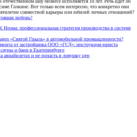
 отечественном шоу бизнесе исполняется 10 лет. Речь идет об
име Галкине. Вот только всем интересно, что конкретно они
есятилетие совместной карьеры или юбилей личных отношений?
тоящая любовь?
 Неома: профессиональная стратегия производства в системе
agen «Святой Грааль» в автомобильной промышленности?
емонта от застройщика ООО «ГСД»: инструкция юриста
ауны и бани в Екатеринбурге
а авиабилетах и не попасть в ловушку цен