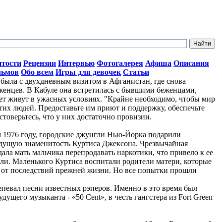
итости
Рецензии
Интервью
Фотогалерея
Афиша
Описания
льмов
Обо всем
Игры для девочек
Статьи
ыла с двухдневным визитом в Афганистан, где снова
женцев. В Кабуле она встретилась с бывшими беженцами,
лет живут в ужасных условиях. "Крайне необходимо, чтобы мир
тих людей. Предоставьте им приют и поддержку, обеспечьте
стоверьтесь, что у них достаточно провизии.
ом 1976 году, городские джунгли Нью-Йорка подарили
дущую знаменитость Куртиса Джексона. Чрезвычайная
ала мать мальчика перепродавать наркотики, что привело к ее
ли. Маленького Куртиса воспитали родители матери, которые
о от последствий прежней жизни. Но все попытки прошли
репевал песни известных рэперов. Именно в это время был
ущего музыканта - «50 Cent», в честь гангстера из Fort Green