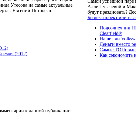
Самой успешной паре в
нида Утесова на самые актуальные
Алле Пугачевой и Макс
рта - Евгений Петросян.
будут праздновать? Д
Бизнес-проект или нас
Подсолнечник НК
Clearfield®
Нашел ли Volksw
Деньги вместо р
2012)
Самые ТОПовые с
ремля (2012)
Как сэкономить н
 комментарии к данной публикации.