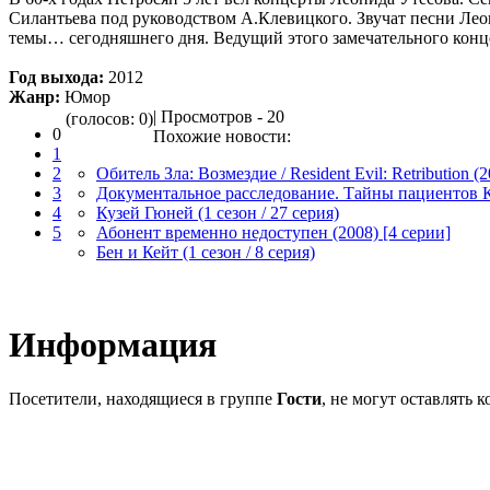
Силантьева под руководством А.Клевицкого. Звучат песни Лео
темы… сегодняшнего дня. Ведущий этого замечательного конце
Год выхода:
2012
Жанр:
Юмор
| Просмотров - 20
(голосов: 0)
0
Похожие новости:
1
2
Обитель Зла: Возмездие / Resident Evil: Retribution (
3
Документальное расследование. Тайны пациентов К
4
Кузей Гюней (1 сезон / 27 серия)
5
Абонент временно недоступен (2008) [4 серии]
Бен и Кейт (1 сезон / 8 серия)
Информация
Посетители, находящиеся в группе
Гости
, не могут оставлять