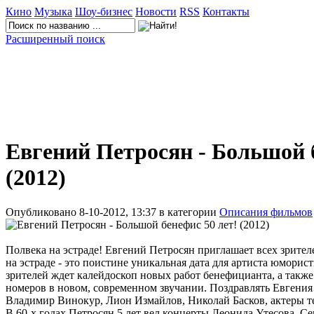
Кино
Музыка
Шоу-бизнес
Новости
RSS
Контакты
Расширенный поиск
Евгений Петросян - Большой б
(2012)
Опубликовано 8-10-2012, 13:37 в категории
Описания фильмов
Полвека на эстраде! Евгений Петросян приглашает всех зрител
на эстраде - это поистине уникальная дата для артиста юмори
зрителей ждет калейдоскоп новых работ бенефицианта, а такж
номеров в новом, современном звучании. Поздравлять Евгения П
Владимир Винокур, Лион Измайлов, Николай Басков, актеры те
В 60-х годах Петросян 5 лет вел концерты Леонида Утесова. Се