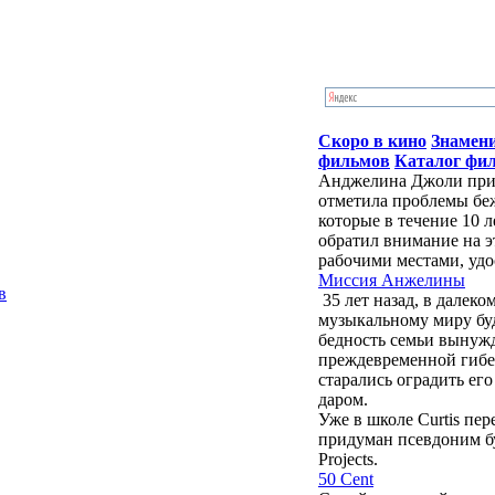
Скоро в кино
Знамен
фильмов
Каталог фи
Анджелина Джоли приб
отметила проблемы бе
которые в течение 10 
обратил внимание на э
рабочими местами, удо
Миссия Анжелины
в
35 лет назад, в далек
музыкальному миру бу
бедность семьи вынужд
преждевременной гибе
старались оградить ег
даром.
Уже в школе Curtis пе
придуман псевдоним буд
Projects.
50 Cent