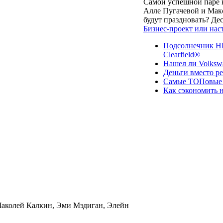
Самой успешной паре в
Алле Пугачевой и Макс
будут праздновать? Д
Бизнес-проект или нас
Подсолнечник НК
Clearfield®
Нашел ли Volksw
Деньги вместо р
Самые ТОПовые с
Как сэкономить н
аколей Калкин, Эми Мэдиган, Элейн