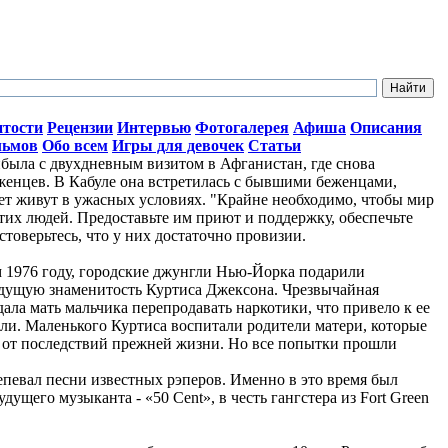
итости
Рецензии
Интервью
Фотогалерея
Афиша
Описания
льмов
Обо всем
Игры для девочек
Статьи
ыла с двухдневным визитом в Афганистан, где снова
женцев. В Кабуле она встретилась с бывшими беженцами,
лет живут в ужасных условиях. "Крайне необходимо, чтобы мир
тих людей. Предоставьте им приют и поддержку, обеспечьте
стоверьтесь, что у них достаточно провизии.
ом 1976 году, городские джунгли Нью-Йорка подарили
дущую знаменитость Куртиса Джексона. Чрезвычайная
ала мать мальчика перепродавать наркотики, что привело к ее
ли. Маленького Куртиса воспитали родители матери, которые
о от последствий прежней жизни. Но все попытки прошли
репевал песни известных рэперов. Именно в это время был
ущего музыканта - «50 Cent», в честь гангстера из Fort Green