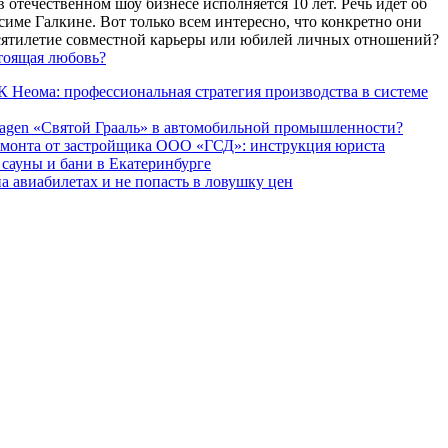
 отечественном шоу бизнесе исполняется 10 лет. Речь идет об
име Галкине. Вот только всем интересно, что конкретно они
есятилетие совместной карьеры или юбилей личных отношений?
тоящая любовь?
 Неома: профессиональная стратегия производства в системе
agen «Святой Грааль» в автомобильной промышленности?
емонта от застройщика ООО «ГСД»: инструкция юриста
ауны и бани в Екатеринбурге
а авиабилетах и не попасть в ловушку цен