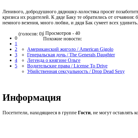
Ленивого, добродушного дядюшку-холостяка просят позаботить
кризиса их родителей. К дяде Баку те обратились от отчаяния: 
немного везения, много любви, и дядя Бак сумеет всех удивить.
| Просмотров - 40
(голосов: 0)
0
Похожие новости:
1
2
Американский жиголо / American Gigolo
3
Генеральская дочь / The Generals Daughter
4
Легенда о княгине Ольге
5
Водительские права / License To Drive
Убийственная сексуальность / Drop Dead Sexy
Информация
Посетители, находящиеся в группе
Гости
, не могут оставлять