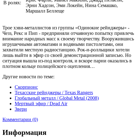
В ролях:
Эрни Хадсон, Эми Локейн, Нина Семашко,
Маршалл Беллеще
Трое хэви-металлистов из группы «Одинокие рейнджеры» -
Чезз, Рекс и Пип - предприняли отчаянную попытку привлечь
внимание народных масс к своему творчеству. Вооружившись
игрушечными автоматами и водяными пистолетами, они
захватили местную радиостанцию. Рок-н-ролльщики хотели
лишь выйти в эфир со своей демонстрационной записью. Но
ситуация вышла из-под контроля, и вскоре парни оказались в
плотном кольце полицейского оцепления…
Другие новости по теме:
Скорпионс
Техасские рейнджеры / Texas Rangers
Глобальный металл / Global Metal (2008)
Мертвый эфир / Dead Air
Звери
Комментарии (0)
Информация