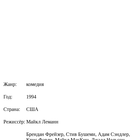
Жанр:
комедия
Год:
1994
Страна:
США
Режиссёр:
Майкл Леманн
Брендан Фрейзер, Стив Бушеми, Адам Сэндлер,
Крис Фарли, Майкл МакКин, Джадд Нельсон,