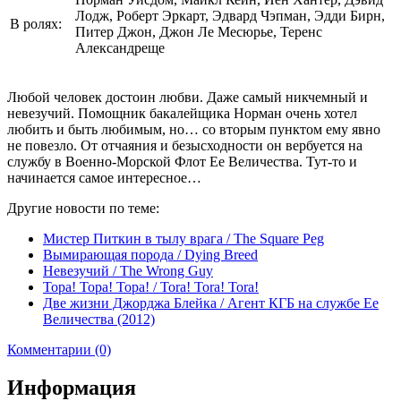
Лодж, Роберт Эркарт, Эдвард Чэпман, Эдди Бирн,
В ролях:
Питер Джон, Джон Ле Месюрье, Теренс
Александреще
Любой человек достоин любви. Даже самый никчемный и
невезучий. Помощник бакалейщика Норман очень хотел
любить и быть любимым, но… со вторым пунктом ему явно
не повезло. От отчаяния и безысходности он вербуется на
службу в Военно-Морской Флот Ее Величества. Тут-то и
начинается самое интересное…
Другие новости по теме:
Мистер Питкин в тылу врага / The Square Peg
Вымирающая порода / Dying Breed
Невезучий / The Wrong Guy
Тора! Тора! Тора! / Tora! Tora! Tora!
Две жизни Джорджа Блейка / Агент КГБ на службе Ее
Величества (2012)
Комментарии (0)
Информация