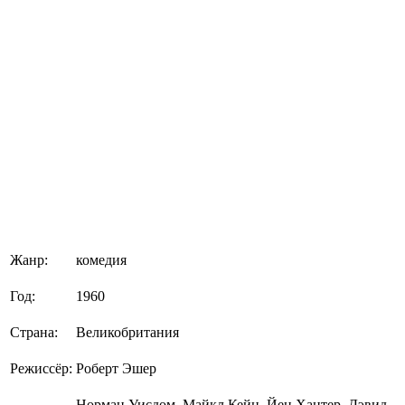
Жанр:
комедия
Год:
1960
Страна:
Великобритания
Режиссёр:
Роберт Эшер
Норман Уисдом, Майкл Кейн, Йен Хантер, Дэвид