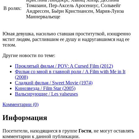
Томазани, Пер-Аксель Аросениус, Сольвейг
В ролях:
Андрессен, Бьёрн Кристиансен, Мария-Луиза
Маннервальеще
Юная девушка, насильно ставшая проституткой, изощренно
мстит людям, растлившим ее душу и надругавшимся над ее
телом.
Другие новости по теме:
Проклятый фильм / POV: A Cursed Film (2012)
Фильм со мной в главной роли / A Film with Me in It
(2008)
Сладкий фильм / Sweet Movie (1974)
Кинозвезда / Film Star (2005)
Вальсирующие / Les valseuses
Комментарии (0)
Информация
Посетители, находящиеся в группе
Гости
, не могут оставлять
комментарии к данной публикации.