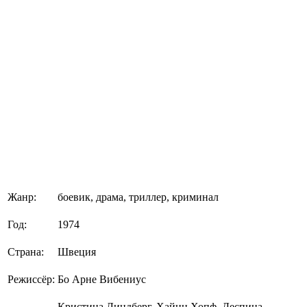
Жанр:
боевик, драма, триллер, криминал
Год:
1974
Страна:
Швеция
Режиссёр:
Бо Арне Вибениус
Кристина Линдберг, Хайнц Хопф, Деспина