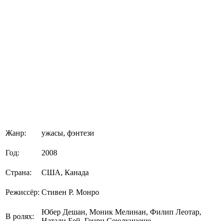
Жанр:
ужасы, фэнтези
Год:
2008
Страна:
США, Канада
Режиссёр:
Стивен Р. Монро
Юбер Дешан, Моник Мелинан, Филип Леотар,
В ролях:
Натали Бей, Генри Сеюлкинеще