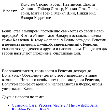
Кристен Стюарт, Роберт Паттинсон, Дакота
Фаннинг, Тэйлор Лотнер, Келлан Латс, Эшли
В ролях:
Грин, Мэгги Грэйс, Майкл Шин, Никки Рид,
Вэлори Керриеще
Белла, став вампиром, постепенно свыкается со своей новой
природой. В этом ей помогают Эдвард и остальные члены
семьи Калленов. К тому же теперь у Беллы есть дочь Ренесми
и вечность впереди. Джейкоб, запечатленный с Ренесми,
становится для девочки другом и наставником. Ненадолго для
героев наступают спокойные, счастливые дни.
Все заканчивается, когда вести о Ренесми доходят до
Вольтури. «Обращение» детей строго запрещено в мире
вампиров. Не зная о необычном происхождении Ренесми,
Вольтури собирают армию и направляются в Форкс, чтобы
уничтожить Калленов.
Другие новости по теме:
Сумерки. Сага. Рассвет: Часть 2 / The Twilight Saga:
Breaking Dawn - Part 2