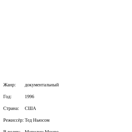
Жанр:
документальный
Год:
1996
Страна:
США
Режиссёр:
Тед Ньюсом
В ролях:
Мэрилин Монро