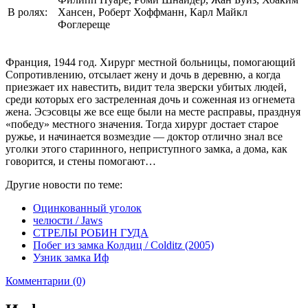
В ролях:
Хансен, Роберт Хоффманн, Карл Майкл
Фоглереще
Франция, 1944 год. Хирург местной больницы, помогающий
Сопротивлению, отсылает жену и дочь в деревню, а когда
приезжает их навестить, видит тела зверски убитых людей,
среди которых его застреленная дочь и соженная из огнемета
жена. Эсэсовцы же все еще были на месте расправы, празднуя
«победу» местного значения. Тогда хирург достает старое
ружье, и начинается возмездие — доктор отлично знал все
уголки этого старинного, неприступного замка, а дома, как
говорится, и стены помогают…
Другие новости по теме:
Оцинкованный уголок
челюсти / Jaws
СТРЕЛЫ РОБИН ГУДА
Побег из замка Колдиц / Colditz (2005)
Узник замка Иф
Комментарии (0)