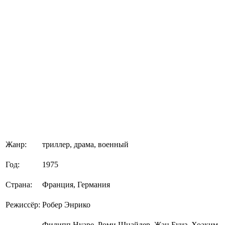
Жанр:
триллер, драма, военный
Год:
1975
Страна:
Франция, Германия
Режиссёр:
Робер Энрико
Филипп Нуаре, Роми Шнайдер, Жан Буиз, Хоаким