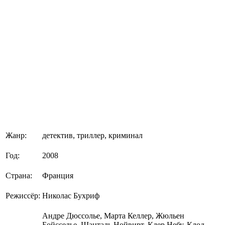
Жанр:
детектив, триллер, криминал
Год:
2008
Страна:
Франция
Режиссёр:
Николас Бухриф
Андре Дюссолье, Марта Келлер, Жюльен
Бойсселье, Шанталь Нойвирт, Клер Небу, Клод