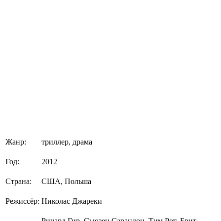
Жанр:
триллер, драма
Год:
2012
Страна:
США, Польша
Режиссёр:
Николас Джареки
Ричард Гир, Сьюзен Сарандон, Тим Рот, Брит