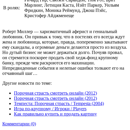
Марлинг, Летиция Каста, Нэйт Паркер, Уильям
В ролях:
Фридкин, Моника Реймунд, Джош Пэйс,
Кристофер Айджменеще
Роберт Миллер — харизматичный аферист и гениальный
любовник. Он привык к тому, что в постелях его всегда ждут
жена и любовница, которые, правда, попеременно закатывают
ему скандалы, а огромные деньги делаются просто из воздуха.
Но дутый бизнес не может держаться долго. Почуяв провал,
он стремится поскорее продать свой хедж-фонд крупному
банку, прежде чем раскроются его махинации.
Непредвиденные события и нелепые ошибки толкают его на
отчаянный шаг…
Другие новости по теме:
Порочная страсть смотреть онлайн (2012)
Порочная страсть смотреть онлайн (2012)
Темпеста: Порочная страсть / Tempesta (2004)
Игра по-крупному / Игроки / Players
Как правильно купить и продать картину
Комментарии (0)