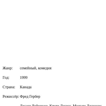
Жанр:
семейный, комедия
Год:
1999
Страна:
Канада
Режиссёр:
Фред Гербер
Джадж Райнхолд, Коуди Джонс, Мелоди Джонсон,