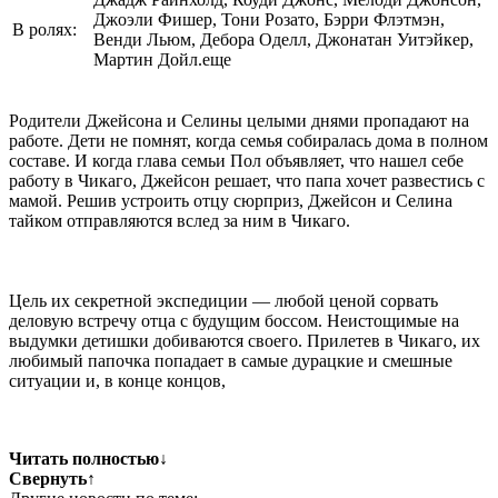
Джоэли Фишер, Тони Розато, Бэрри Флэтмэн,
В ролях:
Венди Льюм, Дебора Оделл, Джонатан Уитэйкер,
Мартин Дойл.еще
Родители Джейсона и Селины целыми днями пропадают на
работе. Дети не помнят, когда семья собиралась дома в полном
составе. И когда глава семьи Пол объявляет, что нашел себе
работу в Чикаго, Джейсон решает, что папа хочет развестись с
мамой. Решив устроить отцу сюрприз, Джейсон и Селина
тайком отправляются вслед за ним в Чикаго.
Цель их секретной экспедиции — любой ценой сорвать
деловую встречу отца с будущим боссом. Неистощимые на
выдумки детишки добиваются своего. Прилетев в Чикаго, их
любимый папочка попадает в самые дурацкие и смешные
ситуации и, в конце концов,
Читать полностью
↓
Свернуть
↑