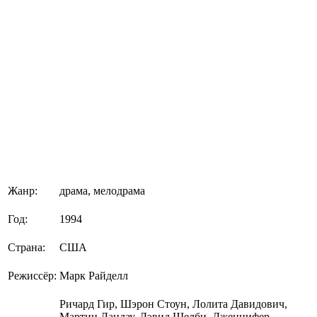
Жанр:
драма, мелодрама
Год:
1994
Страна:
США
Режиссёр:
Марк Райделл
Ричард Гир, Шэрон Стоун, Лолита Давидович,
Мартин Ландау, Дэвид Шелби, Дженнифер